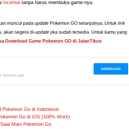
ai
Incense
tanpa harus membuka game-nya.
akan muncul pada
update
Pokemon GO selanjutnya. Untuk
link
 akan segera di-
update
jika sudah tersedia. Untuk kamu yang
isa
Download Game Pokemon GO di JalanTikus
DOWNLOAD
NianticLabs
d Pokemon Go di Indonesia!
 Pokemon Go di iOS (100% Work)
 Saat Main Pokemon Go