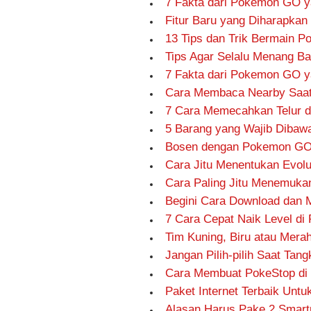
7 Fakta dari Pokemon GO y
Fitur Baru yang Diharapka
13 Tips dan Trik Bermain 
Tips Agar Selalu Menang B
7 Fakta dari Pokemon GO y
Cara Membaca Nearby Saa
7 Cara Memecahkan Telur d
5 Barang yang Wajib Diba
Bosen dengan Pokemon GO?
Cara Jitu Menentukan Evol
Cara Paling Jitu Menemuk
Begini Cara Download dan 
7 Cara Cepat Naik Level d
Tim Kuning, Biru atau Mera
Jangan Pilih-pilih Saat Tan
Cara Membuat PokeStop d
Paket Internet Terbaik Un
Alasan Harus Pake 2 Smar