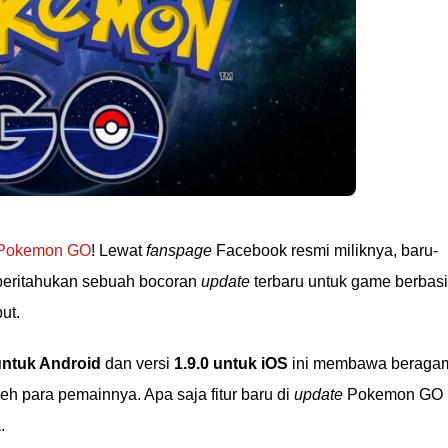
Pokemon GO
! Lewat
fanspage
Facebook resmi miliknya, baru-
eritahukan sebuah bocoran
update
terbaru untuk game berbas
ut.
untuk Android
dan versi
1.9.0 untuk iOS
ini membawa beraga
h para pemainnya. Apa saja fitur baru di
update
Pokemon GO
.