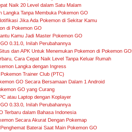
at Naik 20 Level dalam Satu Malam
n Langka Tanpa Membuka Pokemon GO
tifikasi Jika Ada Pokemon di Sekitar Kamu
on di Pokemon GO
a Bantu Kamu Jadi Master Pokemon GO
O 0.31.0, Inilah Perubahannya
4 Situs dan APK Untuk Menemukan Pokemon di Pokemon GO
aru, Cara Cepat Naik Level Tanpa Keluar Rumah
kemon Langka dengan Ingress
Pokemon Trainer Club (PTC)
kemon GO Secara Bersamaan Dalam 1 Android
Pokemon GO yang Curang
C atau Laptop dengan Koplayer
O 0.33.0, Inilah Perubahannya
 Terbaru dalam Bahasa Indonesia
okemon Secara Akurat Dengan Pokemap
si Penghemat Baterai Saat Main Pokemon GO