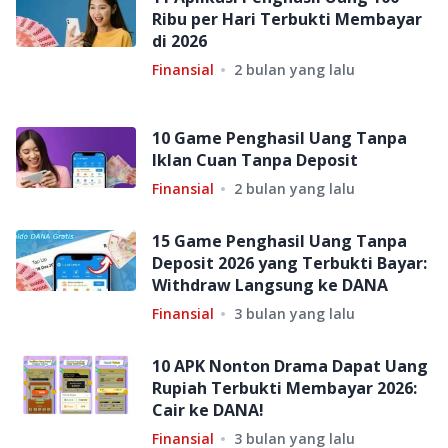
Ribu per Hari Terbukti Membayar
di 2026
Finansial
2 bulan yang lalu
10 Game Penghasil Uang Tanpa
Iklan Cuan Tanpa Deposit
Finansial
2 bulan yang lalu
15 Game Penghasil Uang Tanpa
Deposit 2026 yang Terbukti Bayar:
Withdraw Langsung ke DANA
Finansial
3 bulan yang lalu
10 APK Nonton Drama Dapat Uang
Rupiah Terbukti Membayar 2026:
Cair ke DANA!
Finansial
3 bulan yang lalu