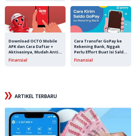
Download OCTO Mobile
Cara Transfer GoPay ke
APK dan Cara Daftar +
Rekening Bank, Nggak
Aktivasinya, Mudah Anti
Perlu Effort Buat Isi Saldo
Ribet!
Rekening!
Finansial
Finansial
ARTIKEL TERBARU