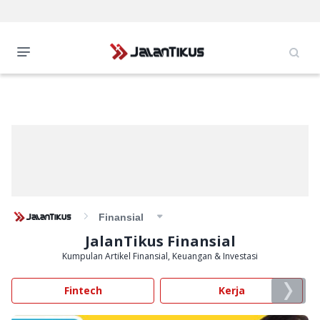
Finansial
JalanTikus
Finansial
Kumpulan Artikel Finansial, Keuangan & Investasi
Fintech
Kerja