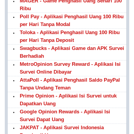
MAGER - Game Penghasil Uang Sehari 100
Ribu
Poll Pay - Aplikasi Penghasil Uang 100 Ribu
per Hari Tanpa Modal
Toloka - Aplikasi Penghasil Uang 100 Ribu
per Hari Tanpa Deposit
Swagbucks - Aplikasi Game dan APK Survei
Berhadiah
MetroOpinion Survey Reward - Aplikasi Isi
Survei Online Dibayar
AttaPoll - Aplikasi Penghasil Saldo PayPal
Tanpa Undang Teman
Prime Opinion - Aplikasi Isi Survei untuk
Dapatkan Uang
Google Opinion Rewards - Aplikasi Isi
Survei Dapat Uang
JAKPAT - Aplikasi Survei Indonesia