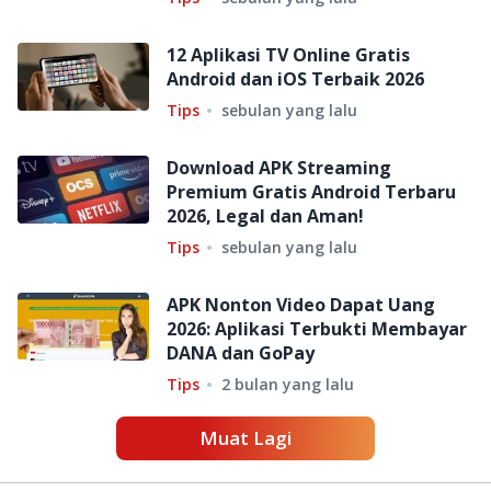
12 Aplikasi TV Online Gratis
Android dan iOS Terbaik 2026
Tips
sebulan yang lalu
Download APK Streaming
Premium Gratis Android Terbaru
2026, Legal dan Aman!
Tips
sebulan yang lalu
APK Nonton Video Dapat Uang
2026: Aplikasi Terbukti Membayar
DANA dan GoPay
Tips
2 bulan yang lalu
Muat Lagi