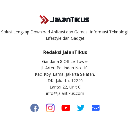
Solusi Lengkap Download Aplikasi dan Games, Informasi Teknologi,
Lifestyle dan Gadget
Redaksi JalanTikus
Gandaria 8 Office Tower
Jl. Arteri Pd. Indah No. 10,
Kec. Kby. Lama, Jakarta Selatan,
DKI Jakarta, 12240
Lantai 22, Unit C
info@jalantikus.com