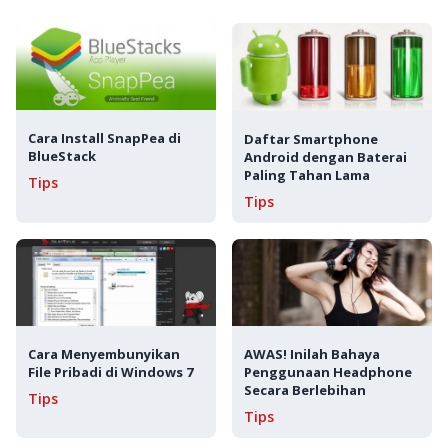
Cara Install SnapPea di
Daftar Smartphone
BlueStack
Android dengan Baterai
Paling Tahan Lama
Tips
Tips
AWAS! Inilah Bahaya
Cara Menyembunyikan
Penggunaan Headphone
File Pribadi di Windows 7
Secara Berlebihan
Tips
Tips