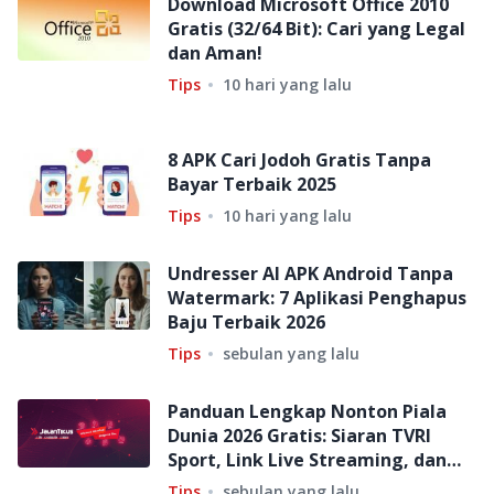
Download Microsoft Office 2010
Gratis (32/64 Bit): Cari yang Legal
dan Aman!
Tips
10 hari yang lalu
8 APK Cari Jodoh Gratis Tanpa
Bayar Terbaik 2025
Tips
10 hari yang lalu
Undresser AI APK Android Tanpa
Watermark: 7 Aplikasi Penghapus
Baju Terbaik 2026
Tips
sebulan yang lalu
Panduan Lengkap Nonton Piala
Dunia 2026 Gratis: Siaran TVRI
Sport, Link Live Streaming, dan
Tips TV Digital
Tips
sebulan yang lalu