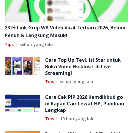
232+ Link Grup WA Video Viral Terbaru 2026, Belum
Penuh & Langsung Masuk!
Tips
sehari yang lalu
Cara Top Up Tevi, Isi Star untuk
Buka Video Eksklusif di Live
Streaming!
Tips
sehari yang lalu
Cara Cek PIP 2026 Kemdikbud go
id Kapan Cair Lewat HP, Panduan
Lengkap
Tips
10 hari yang lalu