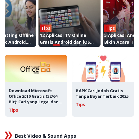
Tips
Tips
Chatting Offline
12 Aplikasi TV Online
5 Aplikasi Andr
tuk Android,
Gratis Android dan iOS
Bikin Acara Ta
 Bluetooth!
Terbaik 2026
Makin Seru!
Download Microsoft
8 APK Cari Jodoh Gratis
Office 2010 Gratis (32/64
Tanpa Bayar Terbaik 2025
Bit): Cari yang Legal dan
Tips
Aman!
Tips
Best Video & Sound Apps