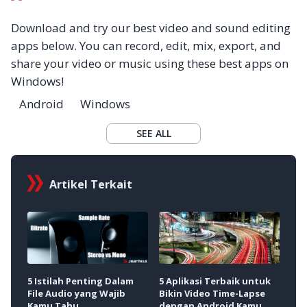
Download and try our best video and sound editing
apps below. You can record, edit, mix, export, and
share your video or music using these best apps on
Windows!
Android
Windows
SEE ALL
Artikel Terkait
5 Aplikasi Terbaik untuk
Uku
5 Istilah Penting Dalam
Bikin Video Time-Lapse
Ter
File Audio yang Wajib
dengan Android Kamu
Upl
Kamu Tahu