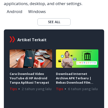
applications, desktop, and other settings.
Android
Windows
SEE ALL
Artikel Terkait
Cara Download Video
Download Internet
Car
YouTube di HP Android
Archive APK Terbaru |
Dia
Tanpa Aplikasi Tercepat
Bebas Download Film
Mem
Apapun!
di 
Tips
2 tahun yang lalu
Tips
6 tahun yang lalu
Tip