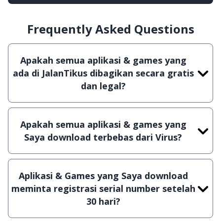
Frequently Asked Questions
Apakah semua aplikasi & games yang
ada di JalanTikus dibagikan secara gratis
dan legal?
Ya, JalanTikus hanya membagikan aplikasi &
games yang gratis (Freeware) dan legal, dalam
Apakah semua aplikasi & games yang
artian tidak (bajakan) hasil crack, patch atau
Saya download terbebas dari Virus?
semacamnya.
Ya, JalanTikus selalu melakukan scanning dengan
3 jenis Antivirus (Kaspersky, AVG & Avast) sebelum
Aplikasi & Games yang Saya download
menerbitkan suatu aplikasi atau games, sehingga
meminta registrasi serial number setelah
bisa dijamin 100% terbebas dari virus.
30 hari?