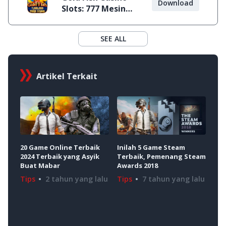
Download
Slots: 777 Mesin
Slot Online
SEE ALL
Artikel Terkait
20 Game Online Terbaik
Inilah 5 Game Steam
15 
2024 Terbaik yang Asyik
Terbaik, Pemenang Steam
Ter
Buat Mabar
Awards 2018
HP!
Tips
2 tahun yang lalu
Tips
7 tahun yang lalu
Tip