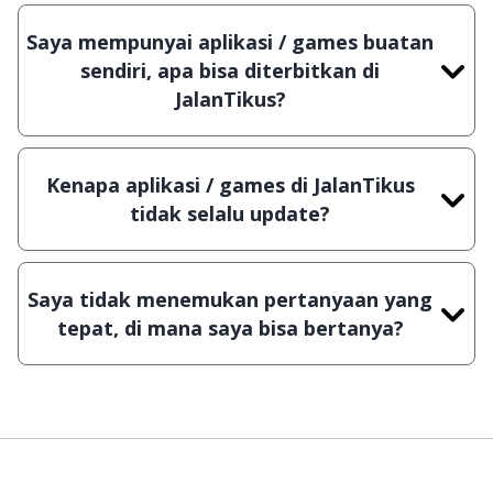
Meskipun dibagikan secara gratis, namun ada
beberapa aplikasi & games yang dibagikan secara
Saya mempunyai aplikasi / games buatan
Shareware, dalam arti hanya bisa digunakan
sendiri, apa bisa diterbitkan di
dalam jangka waktu tertentu dan jika ingin lanjut
JalanTikus?
menggunakannya kamu harus membeli lisensi
Tentu saja bisa. Silahkan kirim email ke
aslinya.
info@jalantikus.com
dengan menyertakan Nama
Kenapa aplikasi / games di JalanTikus
Aplikasi/Games, Deskripsi serta Lampiran File
tidak selalu update?
instalasi / (APK) jika Android
Demi menjaga kualitas aplikasi dan games yang
ada di JalanTikus, hingga saat ini kita masih
Saya tidak menemukan pertanyaan yang
melakukan upload-download secara manual,
tepat, di mana saya bisa bertanya?
sehingga kuota sebesar ribuan aplikasi & games
tidak dapat tercapai dalam waktu yang singkat.
Kami dengan senang hati menjawab setiap
pertanyaan yang masuk. Kirim pertanyaan kamu
ke
info@jalantikus.com