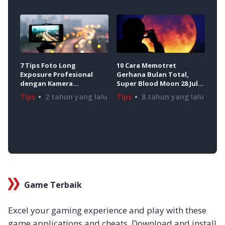
10 Cara Memotret
Bua
7 Tips Foto Long
Gerhana Bulan Total,
Mud
Exposure Profesional
Super Blood Moon 28 Juli
den
dengan Kamera
dengan Kamera
And
Smartphone
Tips
8 tahun yang lalu
Tip
Tips
2 tahun yang lalu
Smartphone
Game Terbaik
Excel your gaming experience and play with these
game applications and cheats. Download and install