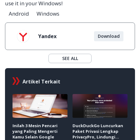
use it in your Windows!
Android
Windows
Yandex
Download
SEE ALL
Artikel Terkait
DuckDuckGo Luncurkan
8 F
Inilah 3 Mesin Pencari
Paket Privasi Lengkap
Goo
yang Paling Mengerti
PrivacyPro, Lindungi
Int
Kamu Selain Google