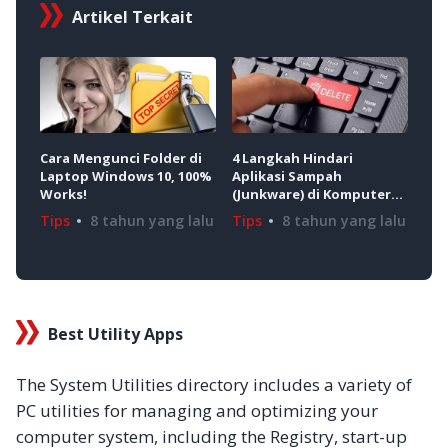
Artikel Terkait
Cara Mengunci Folder di
4 Langkah Hindari
Per
Laptop Windows 10, 100%
Aplikasi Sampah
Ant
Works!
(Junkware) di Komputer
And
Kamu
Tips
8 tahun yang lalu
Tips
8 tahun yang lalu
Tip
Best Utility Apps
The System Utilities directory includes a variety of
PC utilities for managing and optimizing your
computer system, including the Registry, start-up