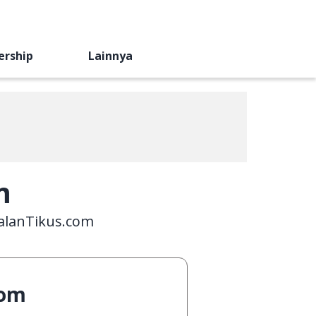
ership
Lainnya
m
JalanTikus.com
com