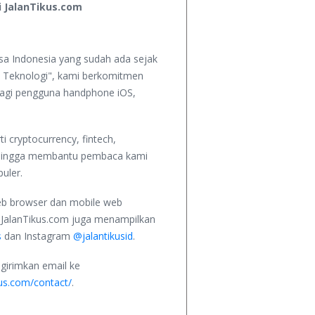
i JalanTikus.com
asa Indonesia yang sudah ada sejak
 Teknologi", kami berkomitmen
 bagi pengguna handphone iOS,
i cryptocurrency, fintech,
sehingga membantu pembaca kami
uler.
eb browser dan mobile web
, JalanTikus.com juga menampilkan
s
dan Instagram
@jalantikusid
.
girimkan email ke
kus.com/contact/
.