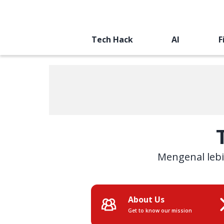
Tech Hack
AI
F
Mengenal lebi
About Us
Get to know our mission