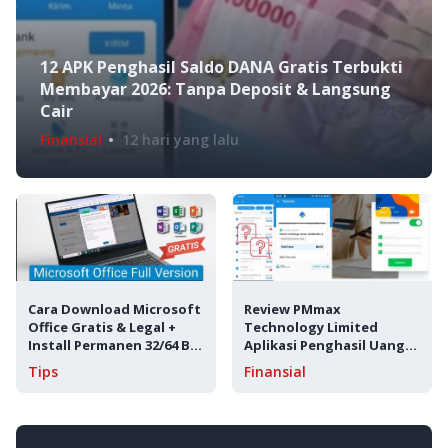
12 APK Penghasil Saldo DANA Gratis Terbukti
Membayar 2026: Tanpa Deposit & Langsung
Cair
Finansial
12 hari yang lalu
Cara Download Microsoft
Review PMmax
Office Gratis & Legal +
Technology Limited
Install Permanen 32/64 Bit
Aplikasi Penghasil Uang
Terbaru 2026
Langsung Cair, Aman atau
Tips
Finansial
Scam?