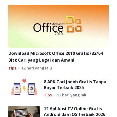
Download Microsoft Office 2010 Gratis (32/64
Bit): Cari yang Legal dan Aman!
Tips
12 hari yang lalu
8 APK Cari Jodoh Gratis Tanpa
Bayar Terbaik 2025
Tips
12 hari yang lalu
12 Aplikasi TV Online Gratis
Android dan iOS Terbaik 2026