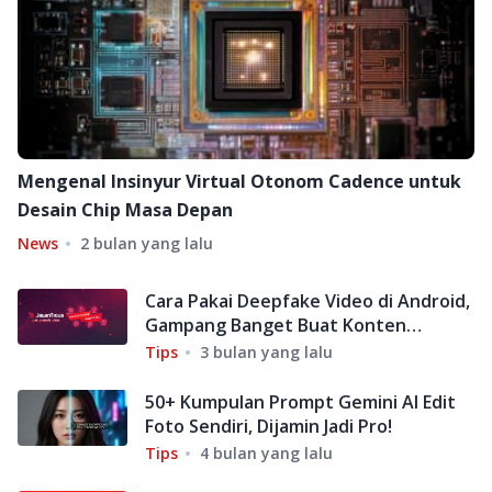
Mengenal Insinyur Virtual Otonom Cadence untuk
Desain Chip Masa Depan
News
2 bulan yang lalu
Cara Pakai Deepfake Video di Android,
Gampang Banget Buat Konten
Kreatif!
Tips
3 bulan yang lalu
50+ Kumpulan Prompt Gemini AI Edit
Foto Sendiri, Dijamin Jadi Pro!
Tips
4 bulan yang lalu