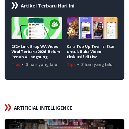
Artikel Terbaru Hari Ini
232+ Link Grup WA Video
Cara Top Up Tevi, Isi Star
5 C
Viral Terbaru 2026, Belum
untuk Buka Video
Ind
Penuh & Langsung
Eksklusif di Live
Ter
Masuk!
Streaming!
Tips
3 hari yang lalu
Tips
3 hari yang lalu
Tel
ARTIFICIAL INTELLIGENCE