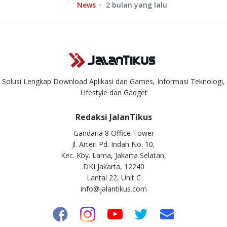
News
2 bulan yang lalu
Solusi Lengkap Download Aplikasi dan Games, Informasi Teknologi,
Lifestyle dan Gadget
Redaksi JalanTikus
Gandaria 8 Office Tower
Jl. Arteri Pd. Indah No. 10,
Kec. Kby. Lama, Jakarta Selatan,
DKI Jakarta, 12240
Lantai 22, Unit C
info@jalantikus.com