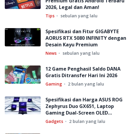
Premium Gratis Android Terbaru
2026, Legal dan Aman!
Tips
sebulan yang lalu
Spesifikasi dan Fitur GIGABYTE
AORUS RTX 5080 INFINITY dengan
Desain Kayu Premium
News
sebulan yang lalu
12 Game Penghasil Saldo DANA
Gratis Ditransfer Hari Ini 2026
Gaming
2 bulan yang lalu
Spesifikasi dan Harga ASUS ROG
Zephyrus Duo GX651, Laptop
Gaming Dual-Screen OLED
Pertama
Gadgets
2 bulan yang lalu