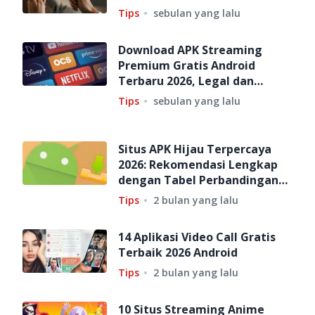
Tips
sebulan yang lalu
Download APK Streaming
Premium Gratis Android
Terbaru 2026, Legal dan
Aman!
Tips
sebulan yang lalu
Situs APK Hijau Terpercaya
2026: Rekomendasi Lengkap
dengan Tabel Perbandingan
Fitur
Tips
2 bulan yang lalu
14 Aplikasi Video Call Gratis
Terbaik 2026 Android
Tips
2 bulan yang lalu
10 Situs Streaming Anime