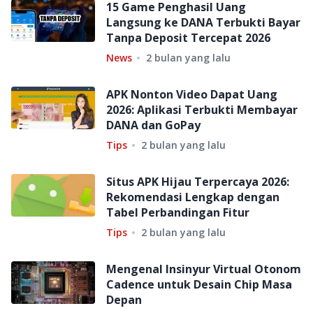
15 Game Penghasil Uang
Langsung ke DANA Terbukti Bayar
Tanpa Deposit Tercepat 2026
News
2 bulan yang lalu
APK Nonton Video Dapat Uang
2026: Aplikasi Terbukti Membayar
DANA dan GoPay
Tips
2 bulan yang lalu
Situs APK Hijau Terpercaya 2026:
Rekomendasi Lengkap dengan
Tabel Perbandingan Fitur
Tips
2 bulan yang lalu
Mengenal Insinyur Virtual Otonom
Cadence untuk Desain Chip Masa
Depan