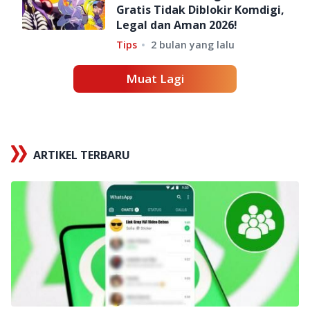
Gratis Tidak Diblokir Komdigi,
Legal dan Aman 2026!
Tips
2 bulan yang lalu
Muat Lagi
ARTIKEL TERBARU