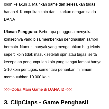
login ke akun 3. Mainkan game dan selesaikan tugas
harian 4. Kumpulkan koin dan tukarkan dengan saldo
DANA
Ulasan Pengguna:
Beberapa pengguna menyukai
konsepnya yang bisa memberikan penghasilan sambil
bermain. Namun, banyak yang mengeluhkan bug teknis
seperti koin tidak masuk setelah spin atau tugas, serta
kecepatan pengumpulan koin yang sangat lambat hanya
5-10 koin per tugas, sementara penarikan minimum
membutuhkan 10.000 koin.
>>> Coba Main Game di DANA ID <<<
3. ClipClaps - Game Penghasil