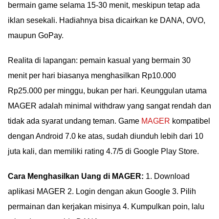
bermain game selama 15-30 menit, meskipun tetap ada
iklan sesekali. Hadiahnya bisa dicairkan ke DANA, OVO,
maupun GoPay.
Realita di lapangan: pemain kasual yang bermain 30
menit per hari biasanya menghasilkan Rp10.000
Rp25.000 per minggu, bukan per hari. Keunggulan utama
MAGER adalah minimal withdraw yang sangat rendah dan
tidak ada syarat undang teman. Game
MAGER
kompatibel
dengan Android 7.0 ke atas, sudah diunduh lebih dari 10
juta kali, dan memiliki rating 4.7/5 di Google Play Store.
Cara Menghasilkan Uang di MAGER:
1. Download
aplikasi MAGER 2. Login dengan akun Google 3. Pilih
permainan dan kerjakan misinya 4. Kumpulkan poin, lalu