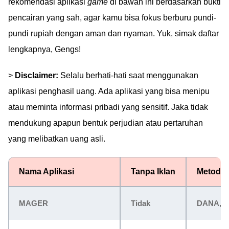
rekomendasi aplikasi
game
di bawah ini berdasarkan bukti
pencairan yang sah, agar kamu bisa fokus berburu pundi-
pundi rupiah dengan aman dan nyaman. Yuk, simak daftar
lengkapnya, Gengs!
>
Disclaimer:
Selalu berhati-hati saat menggunakan
aplikasi penghasil uang. Ada aplikasi yang bisa menipu
atau meminta informasi pribadi yang sensitif. Jaka tidak
mendukung apapun bentuk perjudian atau pertaruhan
yang melibatkan uang asli.
Nama Aplikasi
Tanpa Iklan
Metode 
MAGER
Tidak
DANA, G