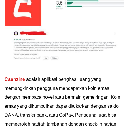
Cashzine
adalah aplikasi penghasil uang yang
memungkinkan pengguna mendapatkan koin emas
dengan membaca novel atau bermain game ringan. Koin
emas yang dikumpulkan dapat ditukarkan dengan saldo
DANA, transfer bank, atau GoPay. Pengguna juga bisa
memperoleh hadiah tambahan dengan check-in harian