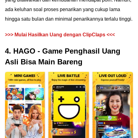
ada keluhan soal proses penarikan yang cukup lama
hingga satu bulan dan minimal penarikannya terlalu tinggi.
>>> Mulai Hasilkan Uang dengan ClipClaps <<<
4. HAGO - Game Penghasil Uang
Asli Bisa Main Bareng