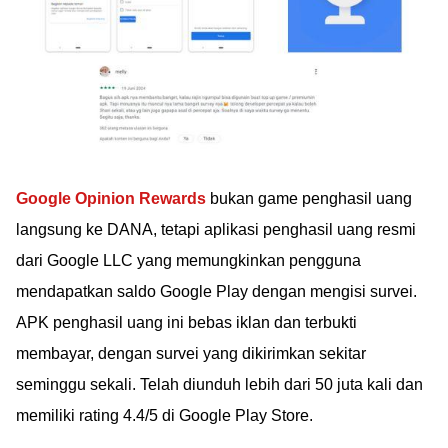
Google Opinion Rewards
bukan game penghasil uang
langsung ke DANA, tetapi aplikasi penghasil uang resmi
dari Google LLC yang memungkinkan pengguna
mendapatkan saldo Google Play dengan mengisi survei.
APK penghasil uang ini bebas iklan dan terbukti
membayar, dengan survei yang dikirimkan sekitar
seminggu sekali. Telah diunduh lebih dari 50 juta kali dan
memiliki rating 4.4/5 di Google Play Store.