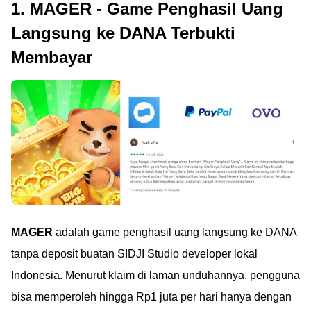
1. MAGER - Game Penghasil Uang
Langsung ke DANA Terbukti
Membayar
MAGER
adalah game penghasil uang langsung ke DANA
tanpa deposit buatan SIDJI Studio developer lokal
Indonesia. Menurut klaim di laman unduhannya, pengguna
bisa memperoleh hingga Rp1 juta per hari hanya dengan