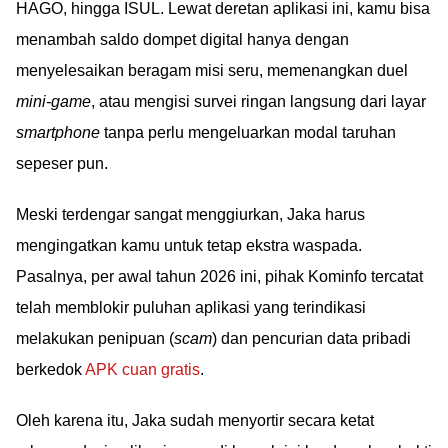
HAGO, hingga ISUL. Lewat deretan aplikasi ini, kamu bisa
menambah saldo dompet digital hanya dengan
menyelesaikan beragam misi seru, memenangkan duel
mini-game
, atau mengisi survei ringan langsung dari layar
smartphone
tanpa perlu mengeluarkan modal taruhan
sepeser pun.
Meski terdengar sangat menggiurkan, Jaka harus
mengingatkan kamu untuk tetap ekstra waspada.
Pasalnya, per awal tahun 2026 ini, pihak Kominfo tercatat
telah memblokir puluhan aplikasi yang terindikasi
melakukan penipuan (
scam
) dan pencurian data pribadi
berkedok
APK cuan gratis
.
Oleh karena itu, Jaka sudah menyortir secara ketat