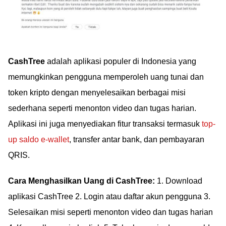
CashTree
adalah aplikasi populer di Indonesia yang
memungkinkan pengguna memperoleh uang tunai dan
token kripto dengan menyelesaikan berbagai misi
sederhana seperti menonton video dan tugas harian.
Aplikasi ini juga menyediakan fitur transaksi termasuk
top-
up saldo e-wallet
, transfer antar bank, dan pembayaran
QRIS.
Cara Menghasilkan Uang di CashTree:
1. Download
aplikasi CashTree 2. Login atau daftar akun pengguna 3.
Selesaikan misi seperti menonton video dan tugas harian