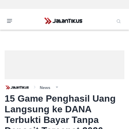
News
15 Game Penghasil Uang
Langsung ke DANA
Terbukti Bayar Tanpa