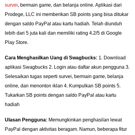
survei
, bermain game, dan belanja online. Aplikasi dari
Prodege, LLC ini memberikan SB points yang bisa ditukar
dengan saldo PayPal atau kartu hadiah. Telah diunduh
lebih dari 5 juta kali dan memiliki rating 4.2/5 di Google
Play Store.
Cara Menghasilkan Uang di Swagbucks:
1. Download
aplikasi Swagbucks 2. Login atau daftar akun pengguna 3.
Selesaikan tugas seperti survei, bermain game, belanja
online, dan menonton iklan 4. Kumpulkan SB points 5.
Tukarkan SB points dengan saldo PayPal atau kartu
hadiah
Ulasan Pengguna:
Memungkinkan penghasilan lewat
PayPal dengan aktivitas beragam. Namun, beberapa fitur