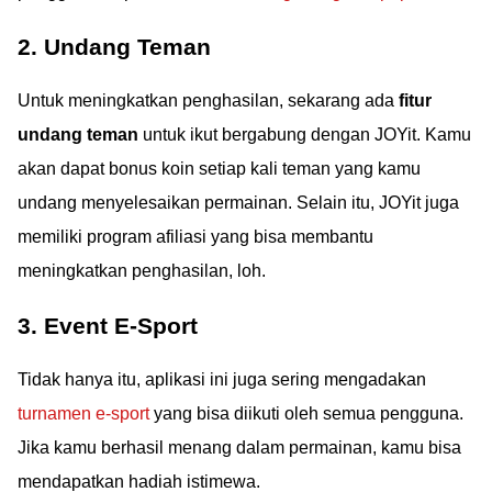
2. Undang Teman
Untuk meningkatkan penghasilan, sekarang ada
fitur
undang teman
untuk ikut bergabung dengan JOYit. Kamu
akan dapat bonus koin setiap kali teman yang kamu
undang menyelesaikan permainan. Selain itu, JOYit juga
memiliki program afiliasi yang bisa membantu
meningkatkan penghasilan, loh.
3. Event E-Sport
Tidak hanya itu, aplikasi ini juga sering mengadakan
turnamen e-sport
yang bisa diikuti oleh semua pengguna.
Jika kamu berhasil menang dalam permainan, kamu bisa
mendapatkan hadiah istimewa.