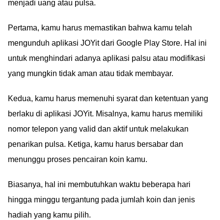
menjadi uang atau pulsa.
Pertama, kamu harus memastikan bahwa kamu telah
mengunduh aplikasi JOYit dari Google Play Store. Hal ini
untuk menghindari adanya aplikasi palsu atau modifikasi
yang mungkin tidak aman atau tidak membayar.
Kedua, kamu harus memenuhi syarat dan ketentuan yang
berlaku di aplikasi JOYit. Misalnya, kamu harus memiliki
nomor telepon yang valid dan aktif untuk melakukan
penarikan pulsa. Ketiga, kamu harus bersabar dan
menunggu proses pencairan koin kamu.
Biasanya, hal ini membutuhkan waktu beberapa hari
hingga minggu tergantung pada jumlah koin dan jenis
hadiah yang kamu pilih.