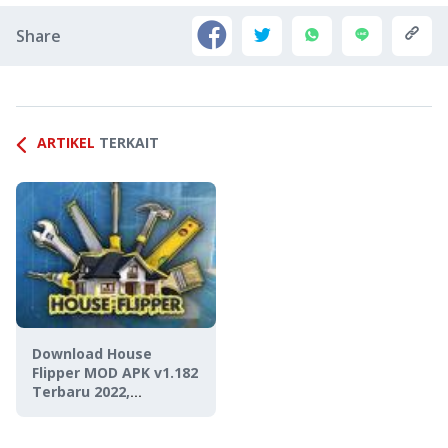
Share
ARTIKEL
TERKAIT
Download House
Flipper MOD APK v1.182
Terbaru 2022,
Unlimited Money &
Coins