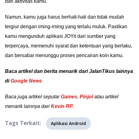
dari aktivitas kamu.
Namun, kamu juga harus berhati-hati dan tidak mudah
tergiur dengan iming-iming yang terlalu muluk. Pastikan
kamu mengunduh aplikasi JOYit dari sumber yang
terpercaya, memenuhi syarat dan ketentuan yang berlaku,
dan bersabar menunggu proses pencairan koin kamu.
Baca artikel dan berita menarik dari JalanTikus lainnya
di
Google News
Baca juga artikel seputar
Games
,
Pinjol
atau artikel
menarik lainnya dari
Kevin RP
.
Tags Terkait:
Aplikasi Android