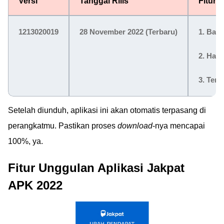
Versi
Tanggal Rilis
Fitur 
1213020019
28 November 2022
(Terbaru)
1. Bany
2. Had
3. Ter
Setelah diunduh, aplikasi ini akan otomatis terpasang di
perangkatmu. Pastikan proses
download
-nya mencapai
100%, ya.
Fitur Unggulan Aplikasi Jakpat
APK 2022