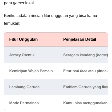
para
gamer
lokal.
Berikut adalah rincian fitur unggulan yang bisa kamu
temukan:
Fitur Unggulan
Penjelasan Detail
Jersey Otentik
Seragam kandang (
home
) d
Kemiripan Wajah Pemain
Fitur
real face
atau pindaian
Lambang Garuda
Emblem Garuda yang ikonik 
Mode Permainan
Kamu bisa menggunakan sku