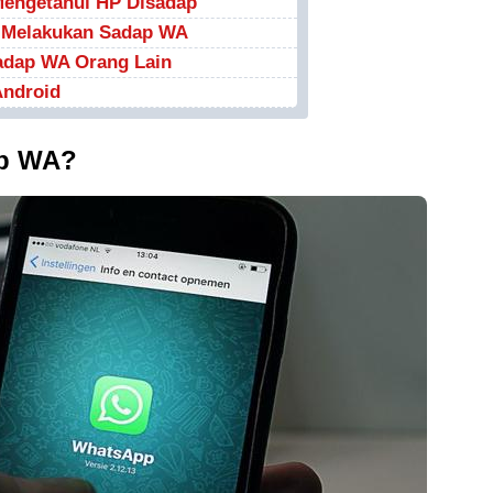
engetahui HP Disadap
 Melakukan Sadap WA
adap WA Orang Lain
Android
ap WA?