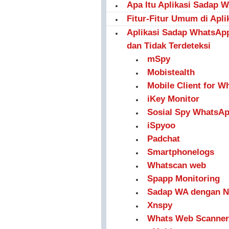
Apa Itu Aplikasi Sadap 
Fitur-Fitur Umum di Apl
Aplikasi Sadap WhatsAp
dan Tidak Terdeteksi
mSpy
Mobistealth
Mobile Client for 
iKey Monitor
Sosial Spy WhatsA
iSpyoo
Padchat
Smartphonelogs
Whatscan web
Spapp Monitoring
Sadap WA dengan N
Xnspy
Whats Web Scanner