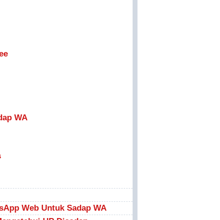
ee
adap WA
s
sApp Web Untuk Sadap WA