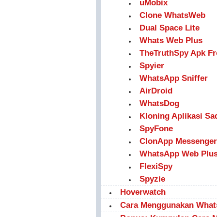
uMobix
Clone WhatsWeb
Dual Space Lite
Whats Web Plus
TheTruthSpy Apk Fr
Spyier
WhatsApp Sniffer
AirDroid
WhatsDog
Kloning Aplikasi S
SpyFone
ClonApp Messenger
WhatsApp Web Plu
FlexiSpy
Spyzie
Hoverwatch
Cara Menggunakan What