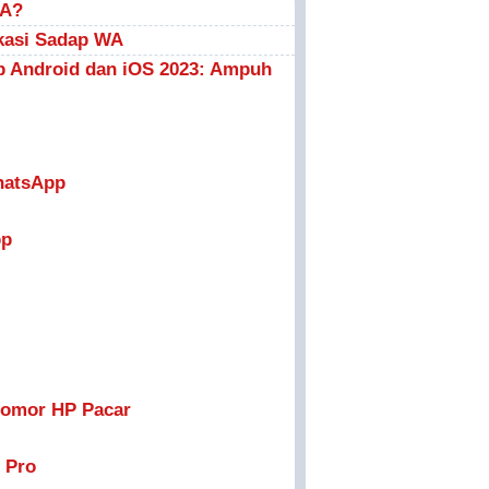
WA?
ikasi Sadap WA
p Android dan iOS 2023: Ampuh
WhatsApp
pp
omor HP Pacar
 Pro