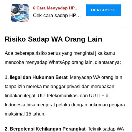
6 Cara Menyadap HP
LIHAT ARTIKEL
Cek cara sadap HP
Tanpa Ketahuan Jarak
pasangan dengan
Jauh, Works!
mudah dan nggak
Risiko Sadap WA Orang Lain
ribet. Simak
panduannya di sini!
Ada beberapa risiko serius yang mengintai jika kamu
mencoba menyadap WhatsApp orang lain, diantaranya:
1. Ilegal dan Hukuman Berat
: Menyadap WA orang lain
tanpa izin mereka melanggar privasi dan merupakan
tindakan ilegal. UU Telekomunikasi dan UU ITE di
Indonesia bisa menjerat pelaku dengan hukuman penjara
maksimal 15 tahun.
2. Berpotensi Kehilangan Perangkat
: Teknik sadap WA