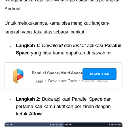
Android.
Untuk melakukannya, kamu bisa mengikuti langkah-
langkah yang Jaka ulas sebagai berikut.
Langkah 1:
Download
dan
install
aplikasi
Parallel
Space
yang bisa kamu dapatkan di bawah ini.
Parallel Space-Multi Accounts
4.0.8910
DOWNLOAD
Parallel Space
Developer Tools
Apps
Langkah 2:
Buka aplikasi Parallel Space dan
pertama kali kamu aktifkan perizinan dengan
ketuk
Allow
.