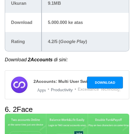
Ukuran
9.1MB
Download
5.000.000 ke atas
Rating
4.2/5 (
Google Play
)
Download
2Accounts
di sini:
2Accounts: Multi User Switch
2.1.4
DOWNLOAD
Excelliance Technology
Productivity
Apps
6. 2Face