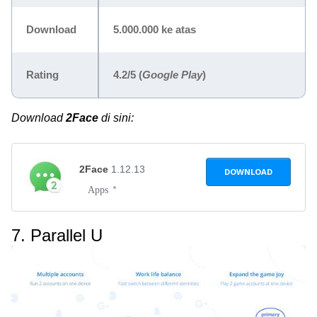
Download
5.000.000 ke atas
Rating
4.2/5 (
Google Play
)
Download
2Face
di sini:
2Face
1.12.13
DOWNLOAD
Apps
7. Parallel U