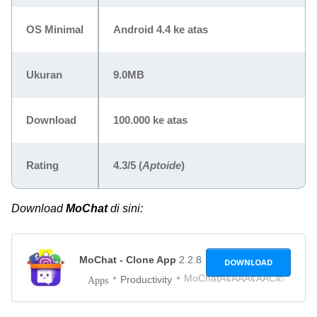
OS Minimal
Android 4.4 ke atas
Ukuran
9.0MB
Download
100.000 ke atas
Rating
4.3/5 (
Aptoide
)
Download
MoChat
di sini:
MoChat - Clone App
2.2.8
DOWNLOAD
MoChatÃ¢ÂÂÃ¢ÂÂClone App
Productivity
Apps