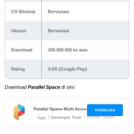
OS Minimal
Bervariasi
Ukuran
Bervariasi
Download
100.000.000 ke atas
Rating
4.5/5 (
Google Play
)
Download
Parallel Space
di sini:
Parallel Space-Multi Accounts
4.0.8910
DOWNLOAD
Parallel Space
Developer Tools
Apps