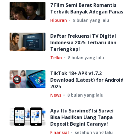
7 Film Semi Barat Romantis
Terbaik Banyak Adegan Panas
Hiburan
8 bulan yang lalu
Daftar Frekuensi TV Digital
Indonesia 2025 Terbaru dan
Terlengkap!
Telko
8 bulan yang lalu
TikTok 18+ APK v1.7.2
Download (Latest) for Android
2025
News
8 bulan yang lalu
Apa Itu Survimo? Isi Survei
Bisa Hasilkan Uang Tanpa
Deposit Begini Caranya!
Finansial
setahun yang lalu