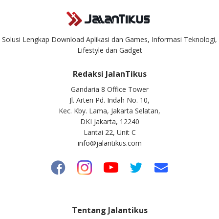
Solusi Lengkap Download Aplikasi dan Games, Informasi Teknologi,
Lifestyle dan Gadget
Redaksi JalanTikus
Gandaria 8 Office Tower
Jl. Arteri Pd. Indah No. 10,
Kec. Kby. Lama, Jakarta Selatan,
DKI Jakarta, 12240
Lantai 22, Unit C
info@jalantikus.com
Tentang Jalantikus