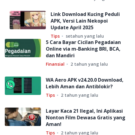
Link Download Kucing Peduli
APK, Versi Lain Nekopoi
Update April 2025
Tips
setahun yang lalu
5 Cara Bayar Cicilan Pegadaian
Online via m-Banking BRI, BCA,
dan Mandiri
Finansial
2 tahun yang lalu
WA Aero APK v24.20.0 Download,
Lebih Aman dan Antiblokir?
Tips
2 tahun yang lalu
Layar Kaca 21 Ilegal, Ini Aplikasi
Nonton Film Dewasa Gratis yang
Aman!
Tips
2 tahun yang lalu