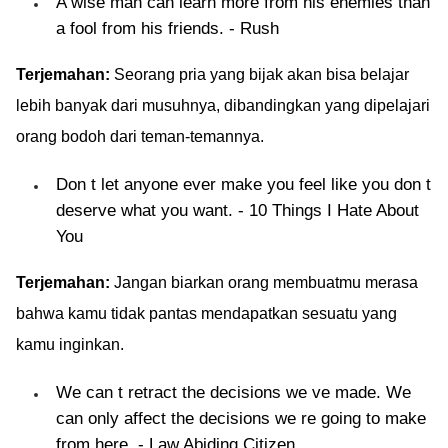
A wise man can learn more from his enemies than
a fool from his friends. - Rush
Terjemahan:
Seorang pria yang bijak akan bisa belajar
lebih banyak dari musuhnya, dibandingkan yang dipelajari
orang bodoh dari teman-temannya.
Don t let anyone ever make you feel like you don t
deserve what you want. - 10 Things I Hate About
You
Terjemahan:
Jangan biarkan orang membuatmu merasa
bahwa kamu tidak pantas mendapatkan sesuatu yang
kamu inginkan.
We can t retract the decisions we ve made. We
can only affect the decisions we re going to make
from here. - Law Abiding Citizen