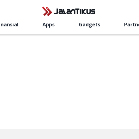
inansial
Apps
Gadgets
Partn