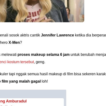
nali sosok aktris cantik
Jennifer Lawrence
ketika dia berpera
erhero
X-Men
?
s melewati
proses makeup selama 6 jam
untuk berubah menja
nci kostum tersebut
, geng.
uler tapi nggak semua hasil makeup di film bisa sekeren karak
 film yang malah gagal
loh!
ling Amburadul