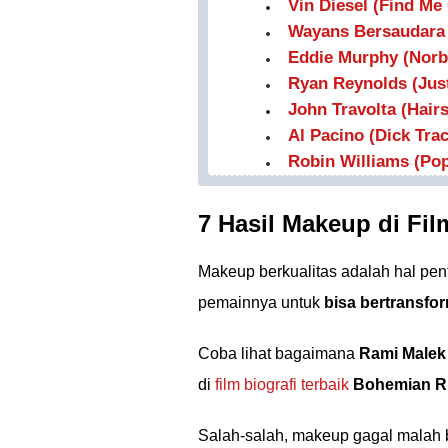
Vin Diesel (Find Me 
Wayans Bersaudara 
Eddie Murphy (Norb
Ryan Reynolds (Just
John Travolta (Hair
Al Pacino (Dick Trac
Robin Williams (Po
7 Hasil Makeup di Fi
Makeup berkualitas adalah hal pen
pemainnya untuk
bisa bertransfo
Coba lihat bagaimana
Rami Malek
di
film biografi terbaik
Bohemian R
Salah-salah, makeup gagal malah bi