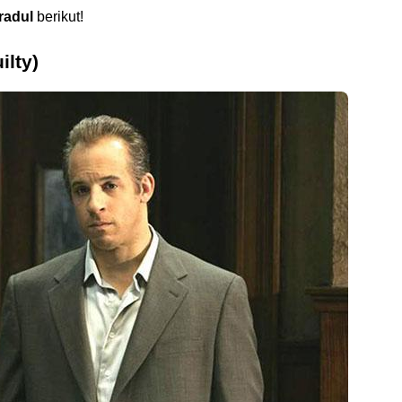
radul
berikut!
ilty)