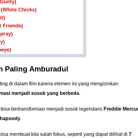
Guilty)
(White Chicks)
it)
 Friends)
spray)
y)
peye)
lm Paling Amburadul
ting di dalam film karena elemen ini yang mengizinkan
rmasi menjadi sosok yang berbeda
.
bisa bertransformasi menjadi sosok legendaris
Freddie Mercu
hapsody
.
sa membuat kita salah fokus, seperti yang dapat dilihat di
7