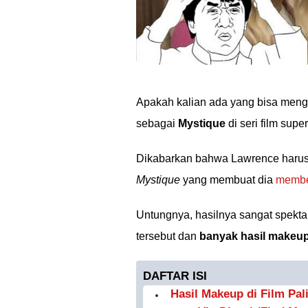
Apakah kalian ada yang bisa menge
sebagai
Mystique
di seri film sup
Dikabarkan bahwa Lawrence haru
Mystique
yang membuat dia
membe
Untungnya, hasilnya sangat spektak
tersebut dan
banyak hasil makeup
DAFTAR ISI
Hasil Makeup di Film Pa