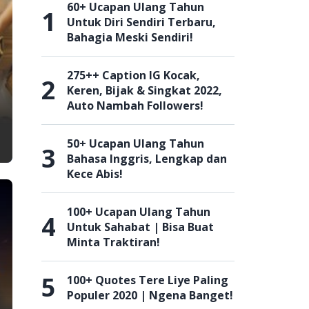
60+ Ucapan Ulang Tahun
1
Untuk Diri Sendiri Terbaru,
Bahagia Meski Sendiri!
275++ Caption IG Kocak,
2
Keren, Bijak & Singkat 2022,
Auto Nambah Followers!
50+ Ucapan Ulang Tahun
3
Bahasa Inggris, Lengkap dan
Kece Abis!
100+ Ucapan Ulang Tahun
4
Untuk Sahabat | Bisa Buat
Minta Traktiran!
5
100+ Quotes Tere Liye Paling
Populer 2020 | Ngena Banget!