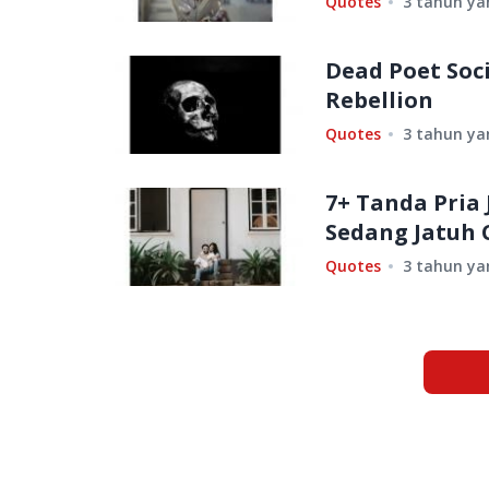
Quotes
3 tahun ya
Dead Poet Soci
Rebellion
Quotes
3 tahun ya
7+ Tanda Pria
Sedang Jatuh 
Quotes
3 tahun ya