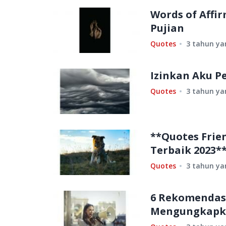
Words of Aff
Pujian
Quotes
3 tahun ya
Izinkan Aku P
Quotes
3 tahun ya
**Quotes Frie
Terbaik 2023*
Quotes
3 tahun ya
6 Rekomendasi
Mengungkapk