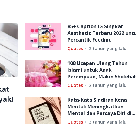
85+ Caption IG Singkat
Aesthetic Terbaru 2022 unt
Percantik Feedmu
Quotes
2 tahun yang lalu
108 Ucapan Ulang Tahun
Islami untuk Anak
Perempuan, Makin Sholehah
Quotes
2 tahun yang lalu
kat
yak!
Kata-Kata Sindiran Kena
Mental: Meningkatkan
Mental dan Percaya Diri di
Tengah Tekanan Hidup
Quotes
3 tahun yang lalu