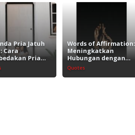
nda Pria Jatuh
Words of Affirmation
: Cara
Meningkatkan
edakan Pria
Hubungan dengan
 Sedang Jatuh
Pujian
s
Quotes
a