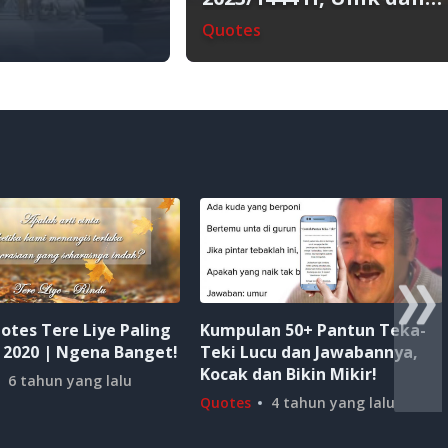
Menyentuh Hati!
Quotes
otes Tere Liye Paling
Kumpulan 50+ Pantun Teka-
 2020 | Ngena Banget!
Teki Lucu dan Jawabannya,
Kocak dan Bikin Mikir!
6 tahun yang lalu
Quotes
4 tahun yang lalu