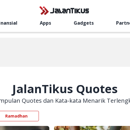
inansial
Apps
Gadgets
Partn
JalanTikus
Quotes
mpulan Quotes dan Kata-kata Menarik Terleng
Ramadhan