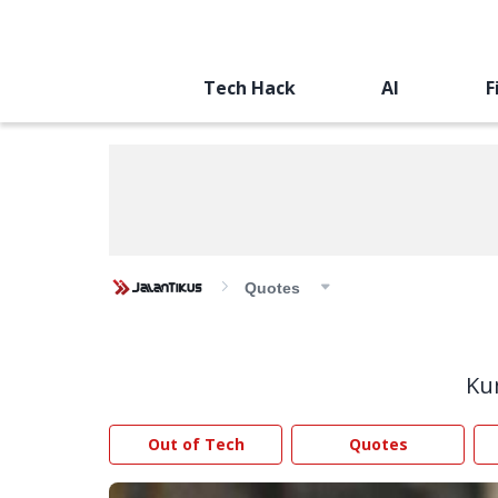
Tech Hack
AI
F
Quotes
Ku
Out of Tech
Quotes