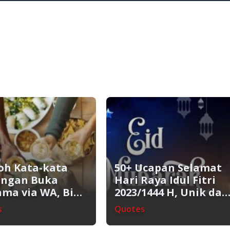
oh Kata-kata
50+ Ucapan Selamat
ngan Buka
Hari Raya Idul Fitri
ma via WA, Biar
2023/1444 H, Unik dan
 Klise!
Menyentuh Hati!
s
Quotes