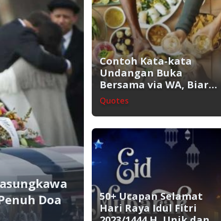
Contoh Kata-kata
Undangan Buka
Bersama via WA, Biar
Nggak Klise!
Quotes
lasungkawa
50+ Ucapan Selamat
 Penuh Doa
Hari Raya Idul Fitri
2023/1444 H, Unik dan