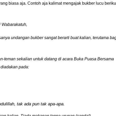
ang biasa aja. Contoh aja kalimat mengajak bukber lucu beriku
i Wabarakatuh,
ya undangan bukber sangat berarti buat kalian, terutama bag
n-teman sekalian untuk datang di acara Buka Puasa Bersama
 diadakan pada:
ulillah, tak ada pun tak apa-apa.
ran kalian. Tiada makanan tanpa urunan (canda!).