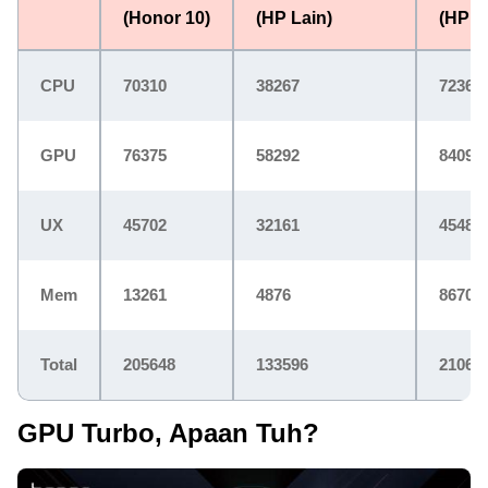
(Honor 10)
(HP Lain)
(HP L
CPU
70310
38267
72366
GPU
76375
58292
84094
UX
45702
32161
45485
Mem
13261
4876
8670
Total
205648
133596
21061
GPU Turbo, Apaan Tuh?