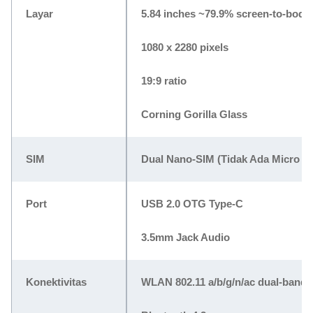
Layar
5.84 inches ~79.9% screen-to-body 
1080 x 2280 pixels
19:9 ratio
Corning Gorilla Glass
SIM
Dual Nano-SIM (Tidak Ada Micro S
Port
USB 2.0 OTG Type-C
3.5mm Jack Audio
Konektivitas
WLAN 802.11 a/b/g/n/ac dual-band