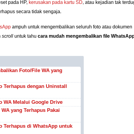
reset pada HP,
kerusakan pada kartu SD
, atau kejadian tak terd
rhapus secara tidak sengaja.
tsApp
ampuh untuk mengembalikan seluruh foto atau dokumen
n
scroll
untuk tahu
cara mudah mengembalikan file WhatsAp
alikan Foto/File WA yang
 Terhapus dengan Uninstall
o WA Melalui Google Drive
 WA yang Terhapus Pakai
o Terhapus di WhatsApp untuk