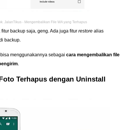
ok. JalanTikus - Mengembalikan File WA yang Terhapus
tur backup saja, geng. Ada juga fitur
restore
alias
di backup.
ak bisa menggunakannya sebagai
cara mengembalikan file
pengirim
.
Foto Terhapus dengan Uninstall