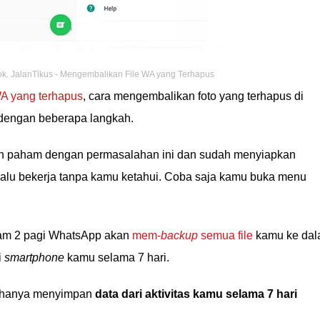
ok. JalanTikus - Mengembalikan File WA yang Terhapus
WA yang terhapus
, cara mengembalikan foto yang terhapus di
dengan beberapa langkah.
h paham dengan permasalahan ini dan sudah menyiapkan
alu bekerja tanpa kamu ketahui. Coba saja kamu buka menu
jam 2 pagi WhatsApp akan
mem-
backup
semua file
kamu ke da
i
smartphone
kamu selama 7 hari.
n hanya menyimpan
data dari aktivitas kamu selama 7 hari