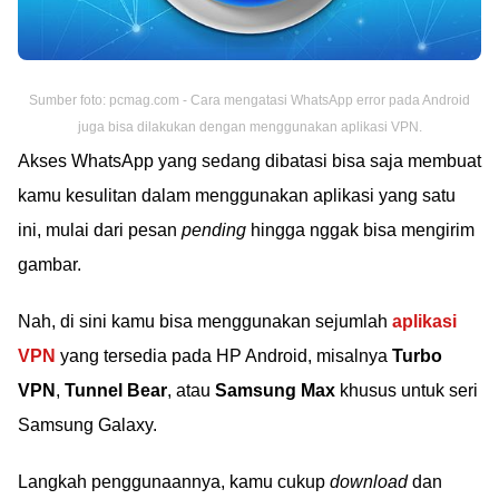
Sumber foto: pcmag.com - Cara mengatasi WhatsApp error pada Android
juga bisa dilakukan dengan menggunakan aplikasi VPN.
Akses WhatsApp yang sedang dibatasi bisa saja membuat
kamu kesulitan dalam menggunakan aplikasi yang satu
ini, mulai dari pesan
pending
hingga nggak bisa mengirim
gambar.
Nah, di sini kamu bisa menggunakan sejumlah
aplikasi
VPN
yang tersedia pada HP Android, misalnya
Turbo
VPN
,
Tunnel Bear
, atau
Samsung Max
khusus untuk seri
Samsung Galaxy.
Langkah penggunaannya, kamu cukup
download
dan