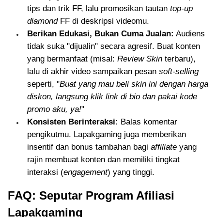
tips dan trik FF, lalu promosikan tautan
top-up
diamond
FF di deskripsi videomu.
Berikan Edukasi, Bukan Cuma Jualan:
Audiens
tidak suka "dijualin" secara agresif. Buat konten
yang bermanfaat (misal:
Review Skin
terbaru),
lalu di akhir video sampaikan pesan
soft-selling
seperti, "
Buat yang mau beli skin ini dengan harga
diskon, langsung klik link di bio dan pakai kode
promo aku, ya!
"
Konsisten Berinteraksi:
Balas komentar
pengikutmu. Lapakgaming juga memberikan
insentif dan bonus tambahan bagi
affiliate
yang
rajin membuat konten dan memiliki tingkat
interaksi (
engagement
) yang tinggi.
FAQ: Seputar Program Afiliasi
Lapakgaming