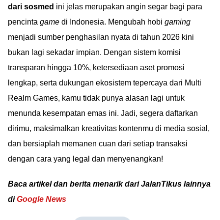
dari sosmed
ini jelas merupakan angin segar bagi para
pencinta
game
di Indonesia. Mengubah hobi
gaming
menjadi sumber penghasilan nyata di tahun 2026 kini
bukan lagi sekadar impian. Dengan sistem komisi
transparan hingga 10%, ketersediaan aset promosi
lengkap, serta dukungan ekosistem tepercaya dari Multi
Realm Games, kamu tidak punya alasan lagi untuk
menunda kesempatan emas ini. Jadi, segera daftarkan
dirimu, maksimalkan kreativitas kontenmu di media sosial,
dan bersiaplah memanen cuan dari setiap transaksi
dengan cara yang legal dan menyenangkan!
Baca artikel dan berita menarik dari JalanTikus lainnya
di
Google News