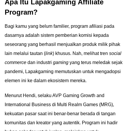
Apa Itu Lapakgaming Affiliate
Program?
Bagi kamu yang belum familier, program afiliasi pada
dasarnya adalah sistem pemberian komisi kepada
seseorang yang berhasil menjualkan produk milik pihak
lain melalui tautan (
link
) khusus. Nah, melihat tren
social
commerce
dan industri
gaming
yang terus meledak sejak
pandemi, Lapakgaming memutuskan untuk mengadopsi
elemen ini ke dalam ekosistem mereka.
Menurut Hendi, selaku AVP Gaming Growth and
International Business di Multi Realm Games (MRG),
kekuatan pasar saat ini benar-benar berada di tangan
komunitas dan kreator yang autentik. Program ini hadir