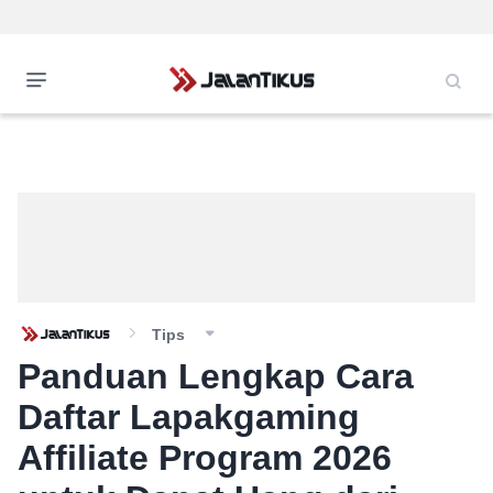
Tips
Panduan Lengkap Cara
Daftar Lapakgaming
Affiliate Program 2026