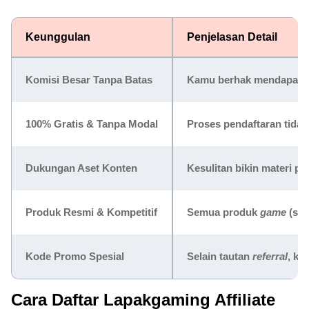
Keunggulan
Penjelasan Detail
Komisi Besar Tanpa Batas
Kamu berhak mendapatka
100% Gratis & Tanpa Modal
Proses pendaftaran tidak
Dukungan Aset Konten
Kesulitan bikin materi 
Produk Resmi & Kompetitif
Semua produk
game
(sep
Kode Promo Spesial
Selain tautan
referral
, ka
Cara Daftar Lapakgaming Affiliate