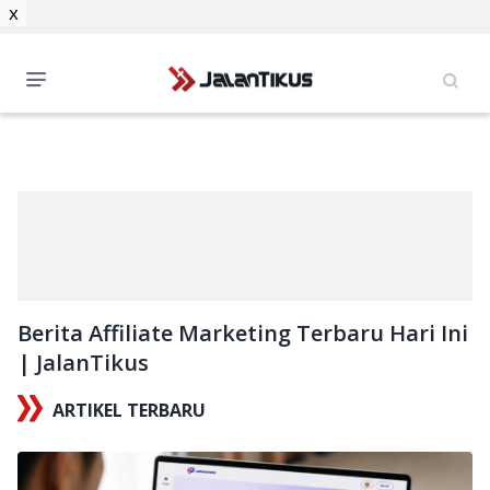
x
Berita Affiliate Marketing Terbaru Hari Ini
| JalanTikus
ARTIKEL TERBARU