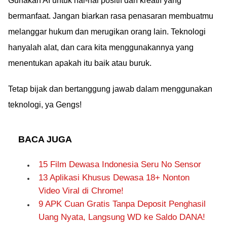
Gunakan AI untuk hal-hal positif dan kreatif yang
bermanfaat. Jangan biarkan rasa penasaran membuatmu
melanggar hukum dan merugikan orang lain. Teknologi
hanyalah alat, dan cara kita menggunakannya yang
menentukan apakah itu baik atau buruk.
Tetap bijak dan bertanggung jawab dalam menggunakan
teknologi, ya Gengs!
BACA JUGA
15 Film Dewasa Indonesia Seru No Sensor
13 Aplikasi Khusus Dewasa 18+ Nonton
Video Viral di Chrome!
9 APK Cuan Gratis Tanpa Deposit Penghasil
Uang Nyata, Langsung WD ke Saldo DANA!