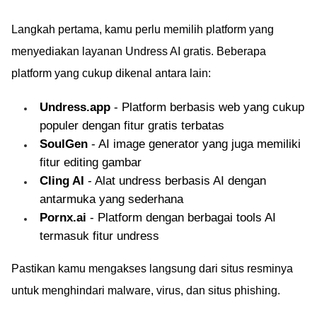
Langkah pertama, kamu perlu memilih platform yang
menyediakan layanan Undress AI gratis. Beberapa
platform yang cukup dikenal antara lain:
Undress.app
- Platform berbasis web yang cukup
populer dengan fitur gratis terbatas
SoulGen
- AI image generator yang juga memiliki
fitur editing gambar
Cling AI
- Alat undress berbasis AI dengan
antarmuka yang sederhana
Pornx.ai
- Platform dengan berbagai tools AI
termasuk fitur undress
Pastikan kamu mengakses langsung dari situs resminya
untuk menghindari malware, virus, dan situs phishing.