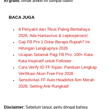
AI gratis
, simak artikel ini sampai habis!
BACA JUGA
8 Penyakit dari Tikus Paling Berbahaya
2026, Ada Hantavirus & Leptospirosis!
Gaji FB Pro 1 Dolar Berapa Rupiah? Ini
Hitungan Lengkapnya 2026
Ucapan Selamat Pagi FB Pro: 100+ Kata-
Kata Inspiratif untuk Follower
Cara Verify ID FF Kipas: Panduan Lengkap
Verifikasi Akun Free Fire 2026
Sensitivitas FF Auto Headshot Aim Merah
2026: Setting Anti Rungkad!
Disclaimer:
Sebelum lanjut, perlu diingat bahwa