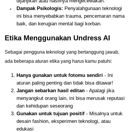
dijanjikan atau hasilnya mengecewakan.
Dampak Psikologis:
Penyalahgunaan teknologi
ini bisa menyebabkan trauma, pencemaran nama
baik, dan kerugian mental bagi korban.
Etika Menggunakan Undress AI
Sebagai pengguna teknologi yang bertanggung jawab,
ada beberapa aturan etika yang harus kamu patuhi:
Hanya gunakan untuk fotomu sendiri
- Ini
aturan paling penting dan tidak bisa ditawar!
Jangan sebarkan hasil editan
- Apalagi jika
menyangkut orang lain, ini bisa merusak reputasi
dan kehidupan seseorang
Gunakan untuk tujuan positif
- Misalnya untuk
desain fashion, eksperimen teknologi, atau
edukasi