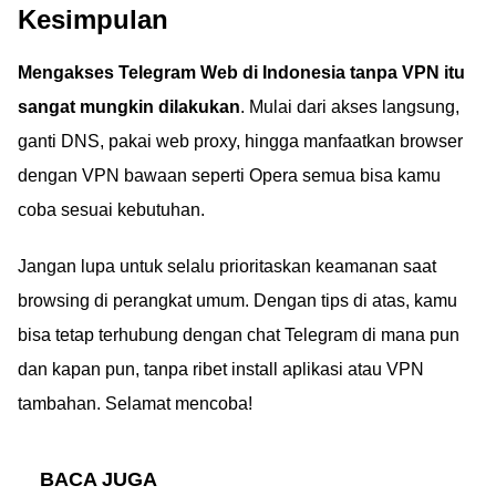
Kesimpulan
Mengakses Telegram Web di Indonesia tanpa VPN itu
sangat mungkin dilakukan
. Mulai dari akses langsung,
ganti DNS, pakai web proxy, hingga manfaatkan browser
dengan VPN bawaan seperti Opera semua bisa kamu
coba sesuai kebutuhan.
Jangan lupa untuk selalu prioritaskan keamanan saat
browsing di perangkat umum. Dengan tips di atas, kamu
bisa tetap terhubung dengan chat Telegram di mana pun
dan kapan pun, tanpa ribet install aplikasi atau VPN
tambahan. Selamat mencoba!
BACA JUGA