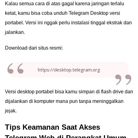
Kalau semua cara di atas gagal karena jaringan terlalu
ketat, kamu bisa coba unduh Telegram Desktop versi
portabel. Versi ini nggak perlu instalasi tinggal ekstrak dan
jalankan.
Download dari situs resmi:
https://desktop.telegram.org
Versi desktop portabel bisa kamu simpan di flash drive dan
dijalankan di komputer mana pun tanpa meninggalkan
jejak.
Tips Keamanan Saat Akses
Telegram Web di Perangkat Umum