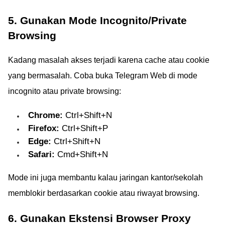
5. Gunakan Mode Incognito/Private
Browsing
Kadang masalah akses terjadi karena cache atau cookie
yang bermasalah. Coba buka Telegram Web di mode
incognito atau private browsing:
Chrome:
Ctrl+Shift+N
Firefox:
Ctrl+Shift+P
Edge:
Ctrl+Shift+N
Safari:
Cmd+Shift+N
Mode ini juga membantu kalau jaringan kantor/sekolah
memblokir berdasarkan cookie atau riwayat browsing.
6. Gunakan Ekstensi Browser Proxy