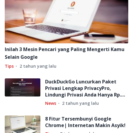
Inilah 3 Mesin Pencari yang Paling Mengerti Kamu
Selain Google
Tips
2 tahun yang lalu
DuckDuckGo Luncurkan Paket
Privasi Lengkap PrivacyPro,
Lindungi Privasi Anda Hanya Rp.
149.000 per Bulan
News
2 tahun yang lalu
8 Fitur Tersembunyi Google
Chrome| Internetan Makin Asyik!