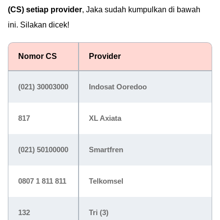
(CS) setiap provider
, Jaka sudah kumpulkan di bawah
ini. Silakan dicek!
Nomor CS
Provider
(021) 30003000
Indosat Ooredoo
817
XL Axiata
(021) 50100000
Smartfren
0807 1 811 811
Telkomsel
132
Tri (3)