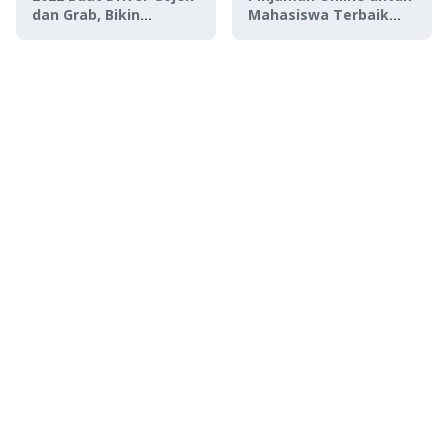
dan Grab, Bikin
Mahasiswa Terbaik
Orderan Gacor!
2023, Aman Tanpa
Jaminan!