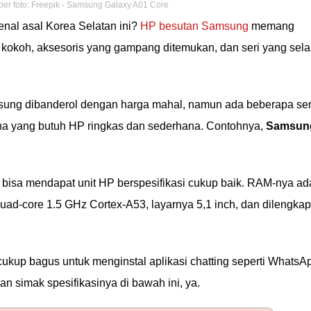
er foto: Freepik - Samsung Galaxy A01 Core
enal asal Korea Selatan ini?
HP besutan Samsung
memang
g kokoh, aksesoris yang gampang ditemukan, dan seri yang sela
ung dibanderol dengan harga mahal, namun ada beberapa ser
na yang butuh HP ringkas dan sederhana. Contohnya,
Samsun
 bisa mendapat unit HP berspesifikasi cukup baik. RAM-nya ad
d-core 1.5 GHz Cortex-A53, layarnya 5,1 inch, dan dilengkap
cukup bagus untuk menginstal aplikasi chatting seperti WhatsA
an simak spesifikasinya di bawah ini, ya.