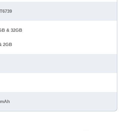
T6739
6GB & 32GB
& 2GB
0 mAh