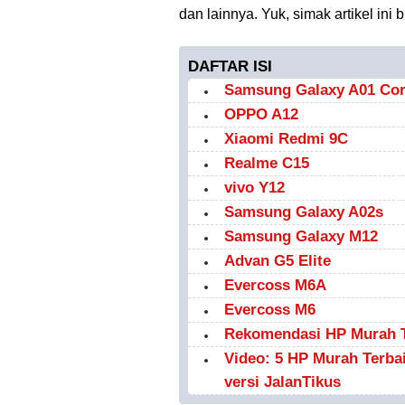
dan lainnya. Yuk, simak artikel ini
DAFTAR ISI
Samsung Galaxy A01 Co
OPPO A12
Xiaomi Redmi 9C
Realme C15
vivo Y12
Samsung Galaxy A02s
Samsung Galaxy M12
Advan G5 Elite
Evercoss M6A
Evercoss M6
Rekomendasi HP Murah Te
Video: 5 HP Murah Terba
versi JalanTikus