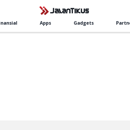
inansial
Apps
Gadgets
Partn