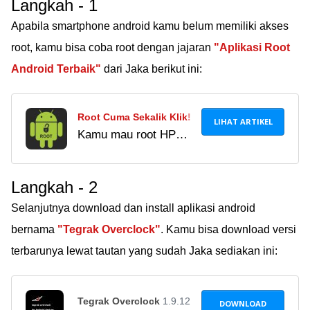
Langkah - 1
Apabila smartphone android kamu belum memiliki akses
root, kamu bisa coba root dengan jajaran
"Aplikasi Root
Android Terbaik"
dari Jaka berikut ini:
Root Cuma Sekalik Klik!
LIHAT ARTIKEL
Kamu mau root HP
Android kamu? Coba
pakai 9 aplikasi root
Langkah - 2
Android rekomendasi
dari Jaka. Semuanya
Selanjutnya download dan install aplikasi android
bisa digunakan hanya
bernama
"Tegrak Overclock"
. Kamu bisa download versi
dengan satu klik!
terbarunya lewat tautan yang sudah Jaka sediakan ini:
Tegrak Overclock
1.9.12
DOWNLOAD