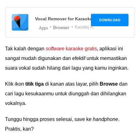
Vocal Remover for Karaoke - Aplikasi Karaoke
1.3
DOWNLOAD
Kasidej K.
Browser
Apps
Tak kalah dengan
software
karaoke gratis
, aplikasi ini
sangat mudah digunakan dan efektif untuk memastikan
suara vokal sudah hilang dari lagu yang kamu inginkan.
Klik ikon
titik tiga
di kanan atas layar, pilih
Browse
dan
cari lagu kesukaanmu untuk diunggah dan dihilangkan
vokalnya.
Tunggu hingga proses selesai, save ke
handphone
.
Praktis, kan?