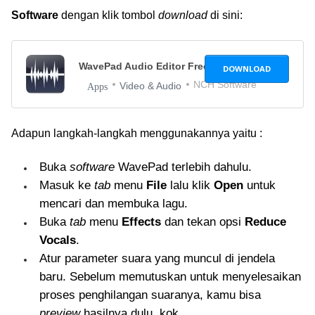
Software
dengan klik tombol
download
di sini:
WavePad Audio Editor Free
10.19
DOWNLOAD
NCH Software
Video & Audio
Apps
Adapun langkah-langkah menggunakannya yaitu :
Buka
software
WavePad terlebih dahulu.
Masuk ke
tab
menu
File
lalu klik
Open
untuk
mencari dan membuka lagu.
Buka
tab
menu
Effects
dan tekan opsi
Reduce
Vocals
.
Atur parameter suara yang muncul di jendela
baru. Sebelum memutuskan untuk menyelesaikan
proses penghilangan suaranya, kamu bisa
preview
hasilnya dulu, kok.