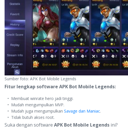
Sumber foto: APK Bot Mobile Legends
Fitur lengkap software APK Bot Mobile Legends:
Membuat winrate hero jadi tinggi.
Mudah mengumpulkan MVP.
Mudah juga mengumpulkan
Savage dan Maniac
.
Tidak butuh akses root.
Suka dengan software
APK Bot Mobile Legends
ini?