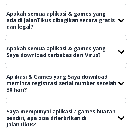
Apakah semua aplikasi & games yang
ada di JalanTikus dibagikan secara gratis
dan legal?
Ya, JalanTikus hanya membagikan aplikasi & games yang
gratis (Freeware) dan legal, dalam artian tidak (bajakan) hasil
Apakah semua aplikasi & games yang
crack, patch atau semacamnya.
Saya download terbebas dari Virus?
Ya, JalanTikus selalu melakukan scanning dengan 3 jenis
Antivirus (Kaspersky, AVG & Avast) sebelum menerbitkan
Aplikasi & Games yang Saya download
suatu aplikasi atau games, sehingga bisa dijamin 100%
meminta registrasi serial number setelah
terbebas dari virus.
30 hari?
Meskipun dibagikan secara gratis, namun ada beberapa
aplikasi & games yang dibagikan secara Shareware, dalam arti
Saya mempunyai aplikasi / games buatan
hanya bisa digunakan dalam jangka waktu tertentu dan jika
sendiri, apa bisa diterbitkan di
ingin lanjut menggunakannya kamu harus membeli lisensi
JalanTikus?
aslinya.