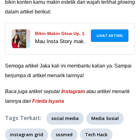
bikin konten kamu makin estetik dan wajah terlihat
glowing
dalam artikel berikut:
Bikin Makin Glow Up, 15
LIHAT ARTIKEL
Mau Insta Story makin
Filter Instagram Kekinian
dilihat banyak orang?
2021 Wajib Kamu Coba!
Kamu wajib banget
kumpulan efek filter
Semoga artikel Jaka kali ini membantu kalian ya. Sampai
Instagram viral & hits
berjumpa di artikel menarik lainnya!
2022 yang ada di sini.
Baca juga artikel seputar
Instagram
atau artikel menarik
lainnya dari
Frieda Isyana
Tags Terkait:
social media
Media Sosial
instagram grid
sosmed
Tech Hack