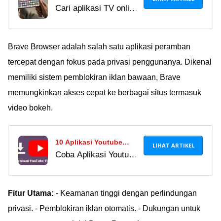
Cari aplikasi TV online
Terbaik Android & iOS,
gratis terbaik? Nikmati
Legal dan Gratis 2024!
siaran lokal dan
streaming bola kualitas
Brave Browser adalah salah satu aplikasi peramban
HD langsung di HP.
tercepat dengan fokus pada privasi penggunanya. Dikenal
Cek rekomendasi
memiliki sistem pemblokiran iklan bawaan, Brave
lengkap dan amannya
memungkinkan akses cepat ke berbagai situs termasuk
di sini!
video bokeh.
10 Aplikasi Youtube
LIHAT ARTIKEL
Coba Aplikasi Youtube
Downloader Android
Downloader terbaik
Terbaik, Gratis Tanpa
2024 ini untuk nonton
Iklan!
video YouTube offline
Fitur Utama:
- Keamanan tinggi dengan perlindungan
& tanpa iklan, 100%
privasi. - Pemblokiran iklan otomatis. - Dukungan untuk
gratis!