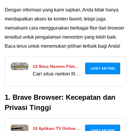
download manager
Android terbaik dengan
Dengan informasi yang kami sajikan, Anda tidak hanya
kecepatan unduhan
mendapatkan akses ke konten favorit, tetapi juga
kencang. Simak
memahami cara menggunakan berbagai fitur dari browser
daftarnya di sini!
tersebut untuk pengalaman menonton yang lebih baik.
Baca terus untuk menemukan pilihan terbaik bagi Anda!
13 Situs Nonton Film
LIHAT ARTIKEL
Cari situs nonton film
Gratis dan Legal
gratis & legal 2026?
November 2024, Link
Tinggalkan LK21 &
Terbaru Bebas Akses!
1. Brave Browser: Kecepatan dan
IndoXXI! Cek 15 link
streaming film terbaru,
Privasi Tinggi
aman, & bebas
malware di sini.
10 Aplikasi TV Online
LIHAT ARTIKEL