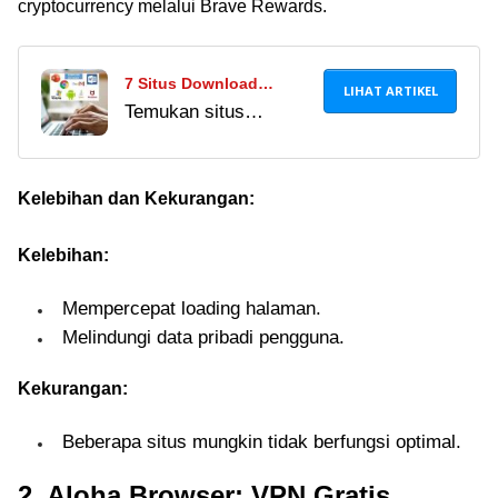
cryptocurrency melalui Brave Rewards.
7 Situs Download
LIHAT ARTIKEL
Temukan situs
Aplikasi Windows Gratis,
download aplikasi
Lengkap dan Aman!
Windows gratis aman
dan legal. Dapatkan
Kelebihan dan Kekurangan:
situs software gratis
Kelebihan:
full version mulai dari
Microsoft Office
Mempercepat loading halaman.
hingga hiburan PC.
Melindungi data pribadi pengguna.
Kekurangan:
Beberapa situs mungkin tidak berfungsi optimal.
2. Aloha Browser: VPN Gratis