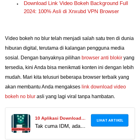
Download Link Video Bokeh Background Full
2024: 100% Asli di Xnxubd VPN Browser
Video bokeh no blur telah menjadi salah satu tren di dunia
hiburan digital, terutama di kalangan pengguna media
sosial. Dengan banyaknya pilihan
browser anti blokir
yang
tersedia, kini Anda bisa menikmati konten ini dengan lebih
mudah. Mari kita telusuri beberapa browser terbaik yang
akan membantu Anda mengakses
link download video
bokeh no blur
asli yang lagi viral tanpa hambatan.
10 Aplikasi Download
LIHAT ARTIKEL
Tak cuma IDM, ada
Manager Terbaik Android
banyak aplikasi
Selain IDM, Super Cepat!