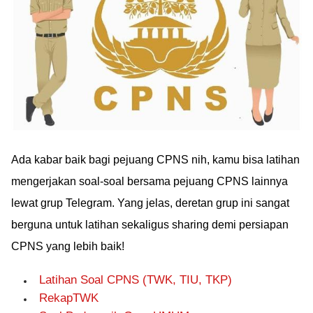
Ada kabar baik bagi pejuang CPNS nih, kamu bisa latihan
mengerjakan soal-soal bersama pejuang CPNS lainnya
lewat grup Telegram. Yang jelas, deretan grup ini sangat
berguna untuk latihan sekaligus sharing demi persiapan
CPNS yang lebih baik!
Latihan Soal CPNS (TWK, TIU, TKP)
RekapTWK