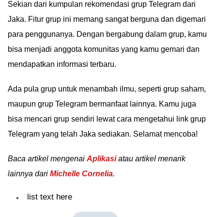
Sekian dari kumpulan rekomendasi grup Telegram dari
Jaka. Fitur grup ini memang sangat berguna dan digemari
para penggunanya. Dengan bergabung dalam grup, kamu
bisa menjadi anggota komunitas yang kamu gemari dan
mendapatkan informasi terbaru.
Ada pula grup untuk menambah ilmu, seperti grup saham,
maupun grup Telegram bermanfaat lainnya. Kamu juga
bisa mencari grup sendiri lewat cara mengetahui link grup
Telegram yang telah Jaka sediakan. Selamat mencoba!
Baca artikel mengenai
Aplikasi
atau artikel menarik
lainnya dari
Michelle Cornelia
.
list text here