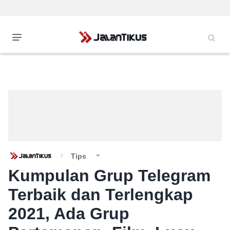
Tips
Kumpulan Grup Telegram
Terbaik dan Terlengkap
2021, Ada Grup