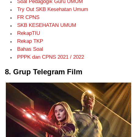
Soal Pedagogik Guru UMUM
Try Out SKB Kesehatan Umum
FR CPNS
SKB KESEHATAN UMUM
RekapTIU
Rekap TKP
Bahas Soal
PPPK dan CPNS 2021 / 2022
8. Grup Telegram Film