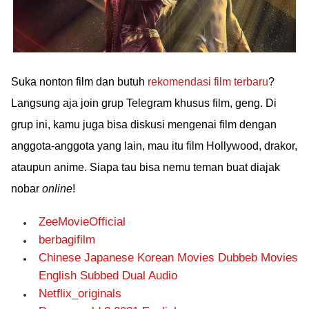
Suka nonton film dan butuh
rekomendasi film terbaru
?
Langsung aja join grup Telegram khusus film, geng. Di
grup ini, kamu juga bisa diskusi mengenai film dengan
anggota-anggota yang lain, mau itu film Hollywood, drakor,
ataupun anime. Siapa tau bisa nemu teman buat diajak
nobar
online
!
ZeeMovieOfficial
berbagifilm
Chinese Japanese Korean Movies Dubbeb Movies
English Subbed Dual Audio
Netflix_originals