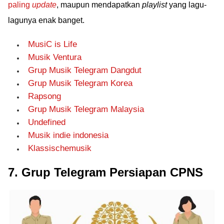
paling
update
, maupun mendapatkan
playlist
yang lagu-
lagunya enak banget.
MusiC is Life
Musik Ventura
Grup Musik Telegram Dangdut
Grup Musik Telegram Korea
Rapsong
Grup Musik Telegram Malaysia
Undefined
Musik indie indonesia
Klassischemusik
7. Grup Telegram Persiapan CPNS