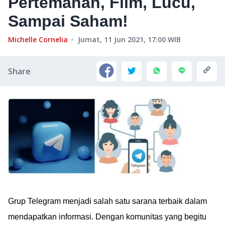
Pertemanan, Film, Lucu,
Sampai Saham!
Michelle Cornelia
Jumat, 11 Jun 2021, 17:00
WIB
Share
Grup Telegram menjadi salah satu sarana terbaik dalam
mendapatkan informasi. Dengan komunitas yang begitu