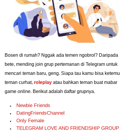
Bosen di rumah? Nggak ada temen ngobrol? Daripada
bete, mending join grup pertemanan di Telegram untuk
mencari teman baru, geng. Siapa tau kamu bisa ketemu
teman curhat,
roleplay
atau bahkan teman buat mabar
game
online
. Berikut adalah daftar grupnya.
Newbie Friends
DatingFriendsChannel
Only Female
TELEGRAM LOVE AND FRIENDSHIP GROUP