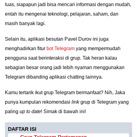
luas, siapapun jadi bisa mencari informasi dengan mudah,
entah itu mengenai teknologi, pelajaran, saham, dan
masih banyak lagi.
Selain itu, aplikasi besutan Pavel Durov ini juga
menghadirkan fitur
bot Telegram
yang mempermudah
pengguna saat berinteraksi di grup. Tak heran kalau
sebagian besar orang jadi lebih nyaman menggunakan
Telegram dibanding aplikasi chatting lainnya.
Kamu tertarik ikut grup Telegram bermanfaat? Nih, Jaka
punya kumpulan rekomendasi
link
grup di Telegram yang
paling
up to date
! Simak di bawah ini!
DAFTAR ISI