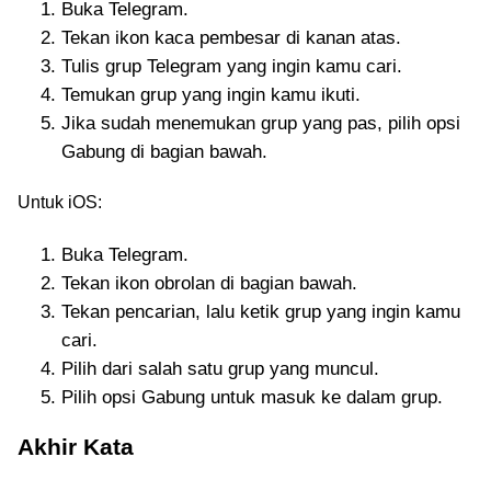
Buka Telegram.
Tekan ikon kaca pembesar di kanan atas.
Tulis grup Telegram yang ingin kamu cari.
Temukan grup yang ingin kamu ikuti.
Jika sudah menemukan grup yang pas, pilih opsi
Gabung di bagian bawah.
Untuk iOS:
Buka Telegram.
Tekan ikon obrolan di bagian bawah.
Tekan pencarian, lalu ketik grup yang ingin kamu
cari.
Pilih dari salah satu grup yang muncul.
Pilih opsi Gabung untuk masuk ke dalam grup.
Akhir Kata