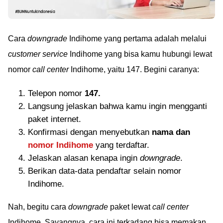
Cara
downgrade
Indihome yang pertama adalah melalui
customer service
Indihome yang bisa kamu hubungi lewat
nomor
call center
Indihome, yaitu 147. Begini caranya:
Telepon nomor
147.
Langsung jelaskan bahwa kamu ingin mengganti
paket internet.
Konfirmasi dengan menyebutkan
nama dan
nomor Indihome
yang terdaftar.
Jelaskan alasan kenapa ingin
downgrade
.
Berikan data-data pendaftar selain nomor
Indihome.
Nah, begitu cara
downgrade
paket lewat
call center
Indihome. Sayangnya, cara ini terkadang bisa memakan