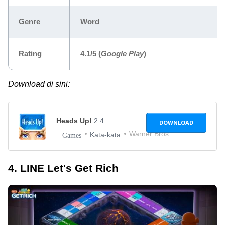
Genre
Word
Rating
4.1/5
(
Google Play
)
Download di sini:
Heads Up!
2.4
DOWNLOAD
Warner Bros.
Kata-kata
Games
4. LINE Let's Get Rich