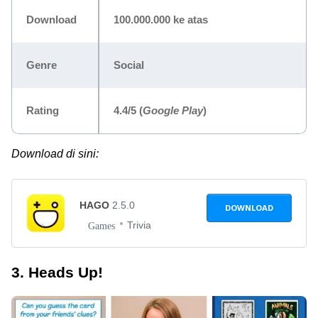
Download
100.000.000 ke atas
Genre
Social
Rating
4.4/5
(
Google Play
)
Download di sini:
HAGO
2.5.0
DOWNLOAD
Trivia
Games
3. Heads Up!