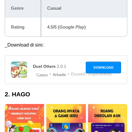
Genre
Casual
Rating
4.5/5
(
Google Play
)
_Download di sini:
Duel Otters
2.0.1
DOWNLOAD
Exceed7 Experiments
Arkade
Games
2. HAGO