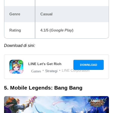
Genre
Casual
Rating
4.1/5
(
Google Play
)
Download di sini:
LINE Let's Get Rich
DOWNLOAD
LINE Corporation
Strategi
Games
5. Mobile Legends: Bang Bang