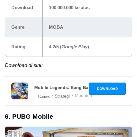
Download
100.000.000 ke atas
Genre
MOBA
Rating
4.2/5
(
Google Play
)
Download di sini:
Mobile Legends: Bang Bang
1.4.52.4885
DOWNLOAD
Moonton
Strategi
Games
6. PUBG Mobile