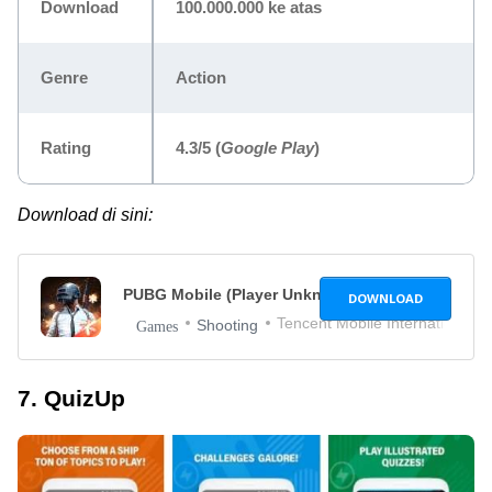
Download
100.000.000 ke atas
Genre
Action
Rating
4.3/5
(
Google Play
)
Download di sini:
PUBG Mobile (Player Unknown Battleground)
DOWNLOAD
Tencent Mobile International Lt
Shooting
Games
7. QuizUp