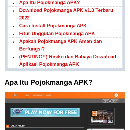
Apa Itu Pojokmanga APK?
Download Pojokmanga APK v1.0 Terbaru
2022
Cara Install Pojokmanga APK
Fitur Unggulan Pojokmanga APK
Apakah Pojokmanga APK Aman dan
Berfungsi?
(PENTING!!) Risiko dan Bahaya Download
Aplikasi Pojokmanga APK
Apa Itu Pojokmanga APK?