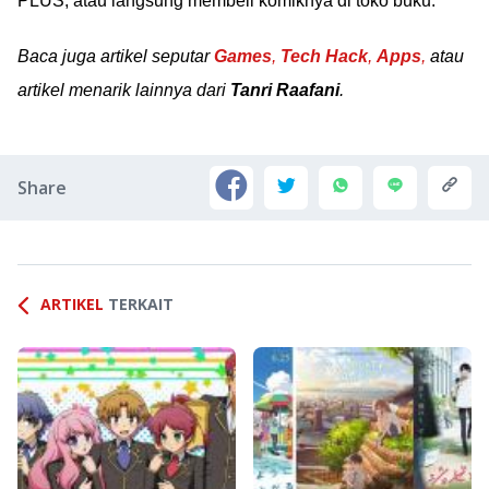
PLUS, atau langsung membeli komiknya di toko buku.
Baca juga artikel seputar
Games
,
Tech Hack
,
Apps
,
atau
artikel menarik lainnya dari
Tanri Raafani
.
Share
ARTIKEL
TERKAIT