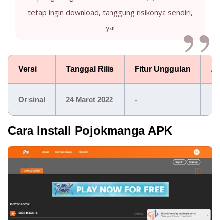
tetap ingin download, tanggung risikonya sendiri,
ya!
Versi
Tanggal Rilis
Fitur Unggulan
Li
Orisinal
24 Maret 2022
-
Li
Cara Install Pojokmanga APK