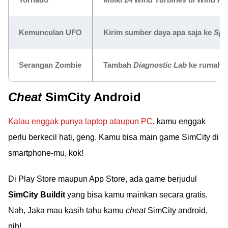
Kemunculan UFO
Kirim sumber daya apa saja ke
Spa
Serangan Zombie
Tambah
Diagnostic Lab
ke rumah sa
Cheat
SimCity Android
Kalau enggak punya laptop ataupun PC
, kamu enggak
perlu berkecil hati, geng. Kamu bisa main game SimCity di
smartphone-mu, kok!
Di Play Store maupun App Store, ada game berjudul
SimCity Buildit
yang bisa kamu mainkan secara gratis.
Nah, Jaka mau kasih tahu kamu
cheat
SimCity android,
nih!