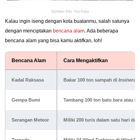
Sumber foto: YouTube
Kalau ingin iseng dengan kota buatanmu, salah satunya
dengan menciptakan
bencana alam
. Ada beberapa
bencana alam yang bisa kamu aktifkan, loh!
Bencana Alam
Cara Mengaktifkan
Kadal Raksasa
Bakar 100 ton sampah di
Insinerat
Gempa Bumi
Tambang 100 ton batu bara atau bij
Serangan Meteor
Miliki 200 turis dalam satu hari da
Tornado
Miliki 24
Wind Turbines
di
Wind Po