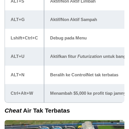
ALT+S
Aktif/Non Aktif Limbah
ALT+G
Aktif/Non Aktif Sampah
Lshift+Ctrl+C
Debug pada Menu
ALT+U
Aktifkan fitur
Futurization
untuk bangun
ALT+N
Beralih ke ControlNet tak terbatas
Ctrl+Alt+W
Menambah $5,000 ke profit tiap jamnya
Cheat
Air Tak Terbatas