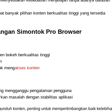
 Menyediakan kebebasan menjelajah tanpa adanya batasan
pat banyak pilihan konten berkualitas tinggi yang tersedia
angan Simontok Pro Browser
 bokeh berkualitas tinggi
n
uk meng
akses konten
yang mengganggu pengalaman pengguna
an masalah dengan stabilitas aplikasi
gunduh konten, penting untuk mempertimbangkan baik kelebih