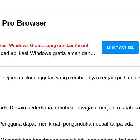
 offline & tanpa iklan, 100% gratis!
 Pro Browser
ikasi Windows Gratis, Lengkap dan Aman!
LIHAT ARTIKEL
oad aplikasi Windows gratis aman dan
 software gratis full version mulai dari
gga hiburan PC.
sejumlah fitur unggulan yang membuatnya menjadi pilihan ide
mah
: Desain sederhana membuat navigasi menjadi mudah ba
 Pengguna dapat menikmati pengunduhan cepat tanpa ada