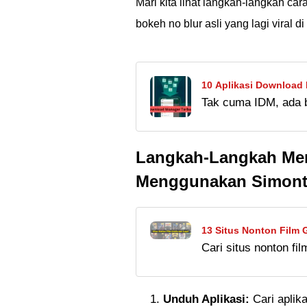
Mari kita lihat langkah-langkah 
bokeh no blur asli yang lagi viral d
10 Aplikasi Download 
Tak cuma IDM, ada 
Cepat!
terbaik dengan kece
di sini!
Langkah-Langkah Me
Menggunakan Simont
13 Situs Nonton Film 
Cari situs nonton fi
Bebas Akses!
IndoXXI! Cek 15 link
malware di sini.
Unduh Aplikasi:
Cari aplik