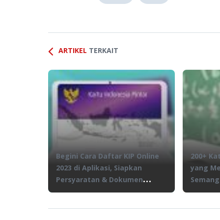
ARTIKEL
TERKAIT
Begini Cara Daftar KIP Online
200+ Ka
2023 di Aplikasi, Siapkan
yang Men
Persyaratan & Dokumen
Semanga
Lengkap!