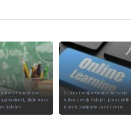
ta-kata Pendidikan
5 Situs Belajar Online Berbasis
ginspirasi, Bikin Auto
Video Untuk Pelajar, Jauh Lebih
t Belajar!
Murah Daripada Les Private!