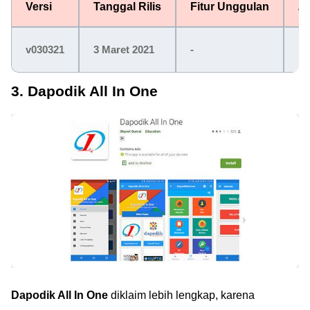
Versi
Tanggal Rilis
Fitur Unggulan
L
v030321
3 Maret 2021
-
Kl
3. Dapodik All In One
Dapodik All In One
diklaim lebih lengkap, karena