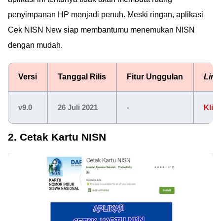
penyimpanan HP menjadi penuh. Meski ringan, aplikasi
Cek NISN New siap membantumu menemukan NISN
dengan mudah.
Versi
Tanggal Rilis
Fitur Unggulan
Lin
v9.0
26 Juli 2021
-
Klik 
2. Cetak Kartu NISN