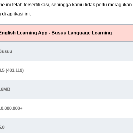
ine
ini telah tersertifikasi, sehingga kamu tidak perlu meragukan
di aplikasi ini.
English Learning App - Busuu Language Learning
Busuu
4.5 (403.119)
16MB
10.000.000+
5.0