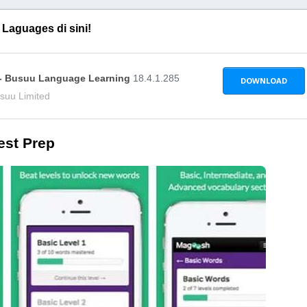
Laguages di sini!
 - Busuu Language Learning
18.4.1.285
DOWNLOAD
suu Limited
est Prep