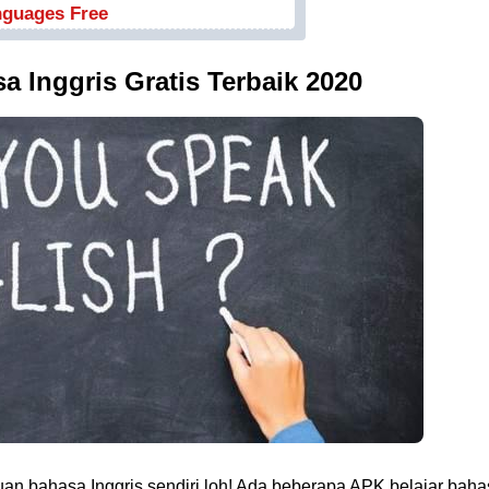
nguages Free
sa Inggris Gratis Terbaik 2020
 bahasa Inggris sendiri loh! Ada beberapa APK belajar baha