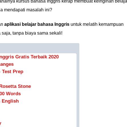
halnya kursus bahasa Inggris kerap membuat keinginan belaja
uga mendapati masalah ini?
an
aplikasi belajar bahasa Inggris
untuk melatih kemampuan
 saja, tanpa biaya sama sekali!
nggris Gratis Terbaik 2020
uanges
- Test Prep
Rosetta Stone
000 Words
 English
y