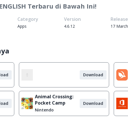
ENGLISH Terbaru di Bawah Ini!
Category
Version
Releas
Apps
4.6.12
17 March
nya
load
Download
Animal Crossing:
Pocket Camp
load
Download
Nintendo