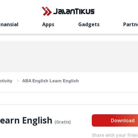
inansial
Apps
Gadgets
Partn
tivity
ABA English Learn English
earn English
Download
(
Gratis
)
Share with your frie