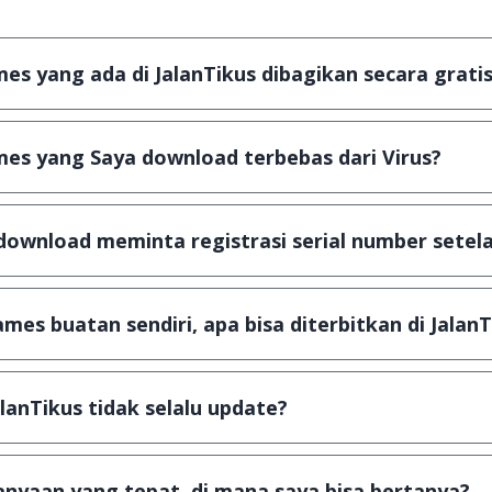
s yang ada di JalanTikus dibagikan secara gratis
plikasi & games yang gratis (Freeware) dan legal, dalam ar
es yang Saya download terbebas dari Virus?
scanning dengan 3 jenis Antivirus (Kaspersky, AVG & Avas
a dijamin 100% terbebas dari virus.
download meminta registrasi serial number setela
, namun ada beberapa aplikasi & games yang dibagikan se
u tertentu dan jika ingin lanjut menggunakannya kamu ha
mes buatan sendiri, apa bisa diterbitkan di JalanT
ail ke
info@jalantikus.com
dengan menyertakan Nama Apli
a Android
alanTikus tidak selalu update?
an games yang ada di JalanTikus, hingga saat ini kita mas
besar ribuan aplikasi & games tidak dapat tercapai dalam
nyaan yang tepat, di mana saya bisa bertanya?