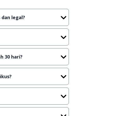
 dan legal?
tian tidak (bajakan) hasil crack,
t) sebelum menerbitkan suatu
h 30 hari?
cara Shareware, dalam arti hanya
rus membeli lisensi aslinya.
ikus?
kasi/Games, Deskripsi serta
ih melakukan upload-download
 waktu yang singkat.