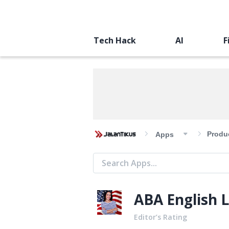
Tech Hack
AI
F
Produc
Apps
ABA English L
Editor’s Rating