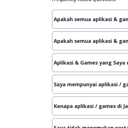
Apakah semua aplikasi & game
Ya, JalanTikus hanya membagikan a
patch atau semacamnya.
Apakah semua aplikasi & gam
Ya, JalanTikus selalu melakukan 
aplikasi atau games, sehingga bis
Aplikasi & Games yang Saya 
Meskipun dibagikan secara gratis
bisa digunakan dalam jangka wakt
Saya mempunyai aplikasi / ga
Tentu saja bisa. Silahkan kirim em
Lampiran File instalasi / (APK) jik
Kenapa aplikasi / games di J
Demi menjaga kualitas aplikasi d
secara manual, sehingga kuota se
Saya tidak menemukan perta