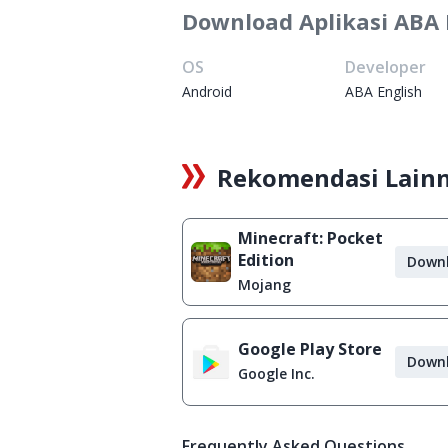
Download Aplikasi ABA 
OS
Developer
Android
ABA English
Rekomendasi Lain
Minecraft: Pocket
Edition
Down
Mojang
Google Play Store
Down
Google Inc.
Frequently Asked Questions