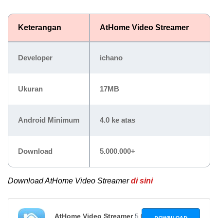
Keterangan
AtHome Video Streamer
Developer
ichano
Ukuran
17MB
Android Minimum
4.0 ke atas
Download
5.000.000+
Download AtHome Video Streamer
di sini
AtHome Video Streamer
5.0.4
DOWNLOAD