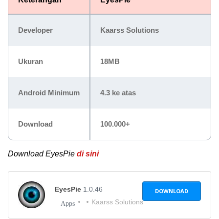
Developer
Kaarss Solutions
Ukuran
18MB
Android Minimum
4.3 ke atas
Download
100.000+
Download EyesPie
di sini
EyesPie
1.0.46
DOWNLOAD
Kaarss Solutions
Apps