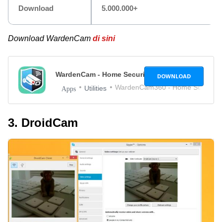
Download
5.000.000+
Download WardenCam
di sini
WardenCam - Home Security Camera
2.7.8
DOWNLOAD
WardenCam360 - Home Security, 
Utilities
Apps
3. DroidCam