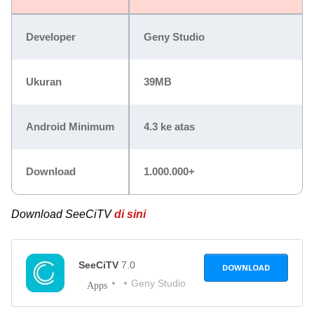
Developer
Geny Studio
Ukuran
39MB
Android Minimum
4.3 ke atas
Download
1.000.000+
Download SeeCiTV
di sini
SeeCiTV
7.0
DOWNLOAD
Geny Studio
Apps