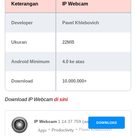
Keterangan
IP Webcam
Developer
Pavel Khlebovich
Ukuran
22MB
Android Minimum
4.0 ke atas
Download
10.000.000+
Download IP Webcam
di sini
IP Webcam
1.14.37.759 (aarch64)
DOWNLOAD
Pavel Khlebovich
Productivity
Apps