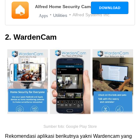
Alfred Home Security Camera
Latest Version
DOWNLOAD
Alfred Systems Inc.
Utilities
Apps
2. WardenCam
Sumber foto: Google Play Store
Rekomendasi aplikasi berikutnya yakni Wardencam yang