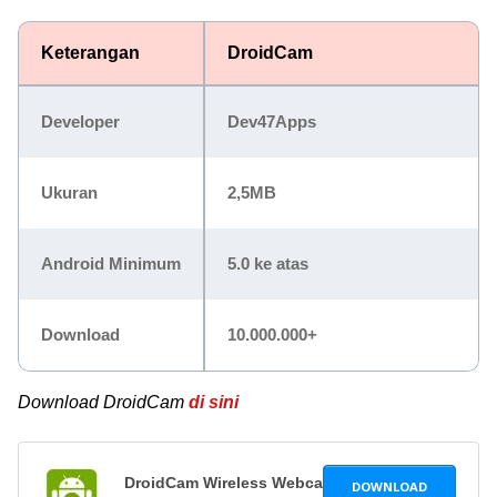
Keterangan
DroidCam
Developer
Dev47Apps
Ukuran
2,5MB
Android Minimum
5.0 ke atas
Download
10.000.000+
Download DroidCam
di sini
DroidCam Wireless Webcam
6.8.1
DOWNLOAD