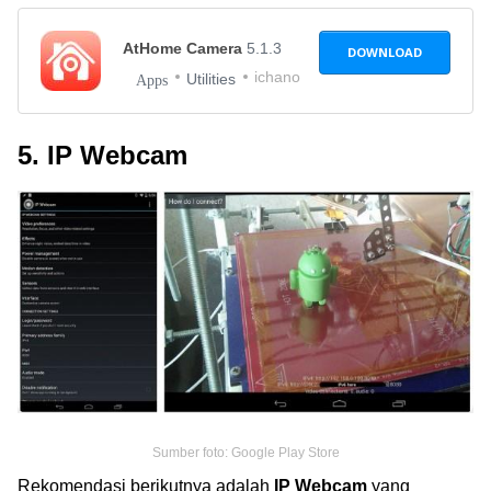
AtHome Camera
5.1.3
DOWNLOAD
ichano
Utilities
Apps
5. IP Webcam
Sumber foto: Google Play Store
Rekomendasi berikutnya adalah
IP Webcam
yang