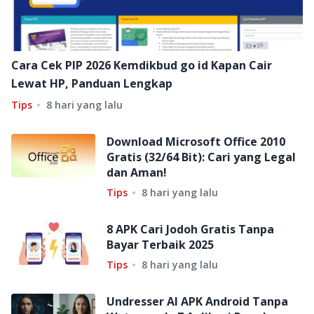
Cara Cek PIP 2026 Kemdikbud go id Kapan Cair
Lewat HP, Panduan Lengkap
Tips
8 hari yang lalu
Download Microsoft Office 2010
Gratis (32/64 Bit): Cari yang Legal
dan Aman!
Tips
8 hari yang lalu
8 APK Cari Jodoh Gratis Tanpa
Bayar Terbaik 2025
Tips
8 hari yang lalu
Undresser AI APK Android Tanpa