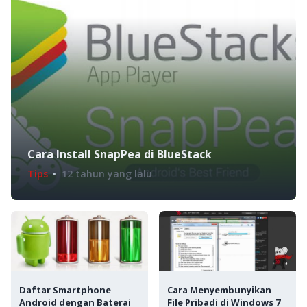
Cara Install SnapPea di BlueStack
Tips
12 tahun yang lalu
Daftar Smartphone
Cara Menyembunyikan
Android dengan Baterai
File Pribadi di Windows 7