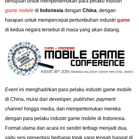
bertujuan untuk mempertemukan para pelaku industri
game
mobile
di
Indonesia
dengan
China
, dengan
harapan untuk mempercepat pertumbuhan industri
game
di kedua negara tersebut di masa yang akan datang.
Event
ini menghadirkan para pelaku industri game
mobile
di China, mulai dari
developer
,
publisher
,
payment
channel
hingga media, dan mempertemukan mereka
dengan para pelaku industri game mobile di Indonesia.
Format utama dari acara ini sendiri terbagi menjadi dua,
yaitu sesi presentasi berbagai topik yang tengah hangat di