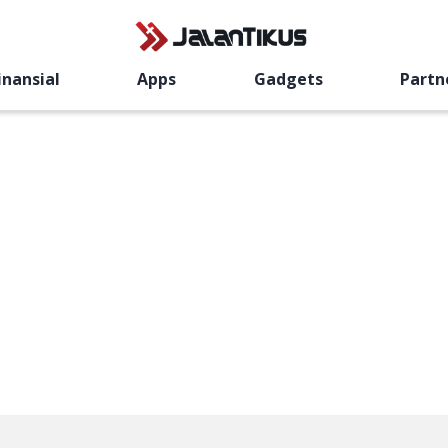
inansial
Apps
Gadgets
Partn