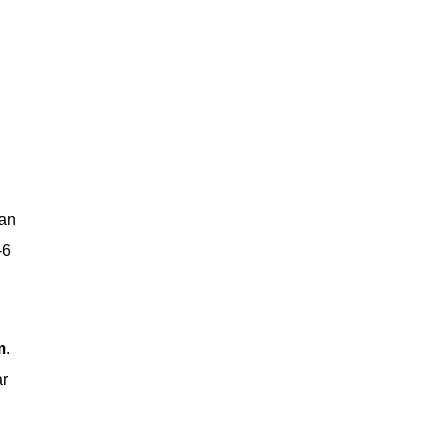
ran
-6
m
.
r