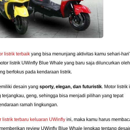
r listrik terbaik
yang bisa menunjang aktivitas kamu sehari-hari
otor listrik UWinfly Blue Whale yang baru saja diluncurkan oleh
g berfokus pada kendaraan listrik.
emiliki desain yang
sporty, elegan, dan futuristik
. Motor listrik 
terjangkau, geng, sehingga bisa menjadi pilihan yang tepat
kendaraan ramah lingkungan.
 listrik terbaru keluaran UWinfly
ini, maka kamu harus membac
an memberikan review UWinfly Blue Whale lengkap tentang desai