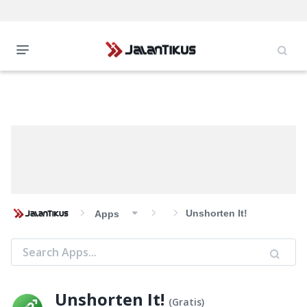
Unshorten It!
Apps
Unshorten It!
(
Gratis
)