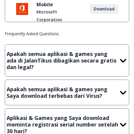
Mobile
Download
Microsoft
Corporation
Frequently Asked Questions
Apakah semua aplikasi & games yang
ada di JalanTikus dibagikan secara gratis
dan legal?
Ya, JalanTikus hanya membagikan aplikasi & games yang
gratis (Freeware) dan legal, dalam artian tidak (bajakan) hasil
Apakah semua aplikasi & games yang
crack, patch atau semacamnya.
Saya download terbebas dari Virus?
Ya, JalanTikus selalu melakukan scanning dengan 3 jenis
Antivirus (Kaspersky, AVG & Avast) sebelum menerbitkan
Aplikasi & Games yang Saya download
suatu aplikasi atau games, sehingga bisa dijamin 100%
meminta registrasi serial number setelah
terbebas dari virus.
30 hari?